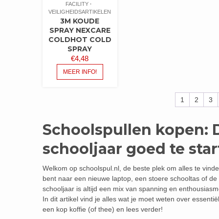
FACILITY
VEILIGHEIDSARTIKELEN
3M KOUDE
SPRAY NEXCARE
COLDHOT COLD
SPRAY
€
4,48
MEER INFO!
1
2
3
Schoolspullen kopen: 
schooljaar goed te sta
Welkom op schoolspul.nl, de beste plek om alles te vinde
bent naar een nieuwe laptop, een stoere schooltas of de 
schooljaar is altijd een mix van spanning en enthousiasm
In dit artikel vind je alles wat je moet weten over essen
een kop koffie (of thee) en lees verder!