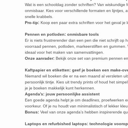
Wat is een schooldag zonder schriften? Van wiskundige fo
onmisbaar. Kies voor verschillende formaten en lijntjes, 
snelle krabbels.
Pro-tip:
Koop een paar extra schriften voor het geval je
Pennen en potloden: onmisbare tools
Er is niets frustrerender dan een pen die niet schrijft op
voorraad pennen, potloden, markeerstiften en gummen. W
ideaal voor het maken van samenvattingen.
Onze aanrader:
Bekijk onze set van premium pennen en 
Kaftpapier en etiketten: geef je boeken een make-ov
Niemand wil boeken die er na een maand al versleten uit
persoonlijk tintje. Kies uit trendy prints of houd het simp
je je boeken makkelijk kunt herkennen.
Agenda’s: jouw persoonlijke assistent
Een goede agenda helpt je om deadlines, proefwerken en v
voorkeur. Of je nu houdt van minimalistisch of lekker kleu
Bonus:
Veel van onze agenda’s hebben inspirerende qu
Laptops en refurbished laptops: technologie voorop