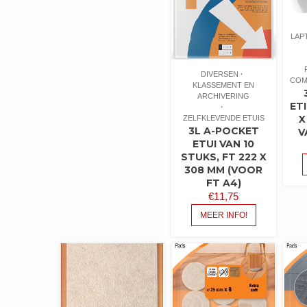
LAP
DIVERSEN
COM
KLASSEMENT EN
ARCHIVERING
ET
X
ZELFKLEVENDE ETUIS
3L A-POCKET
V
ETUI VAN 10
STUKS, FT 222 X
308 MM (VOOR
FT A4)
€
11,75
MEER INFO!