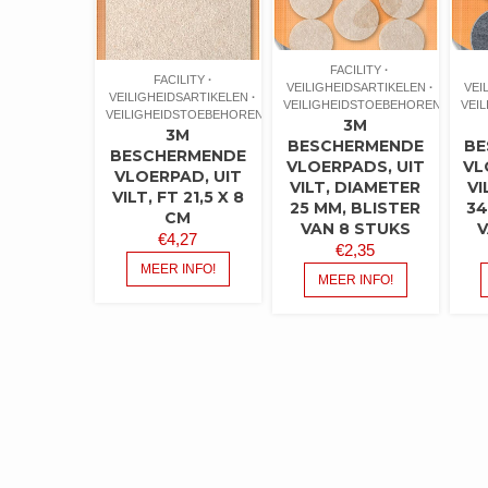
FACILITY
FACILITY
VEILIGHEIDSARTIKELEN
VEI
VEILIGHEIDSARTIKELEN
VEILIGHEIDSTOEBEHOREN
VEI
VEILIGHEIDSTOEBEHOREN
3M
3M
BESCHERMENDE
BE
BESCHERMENDE
VLOERPADS, UIT
VL
VLOERPAD, UIT
VILT, DIAMETER
VI
VILT, FT 21,5 X 8
25 MM, BLISTER
34
CM
VAN 8 STUKS
V
€
4,27
€
2,35
MEER INFO!
MEER INFO!