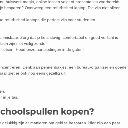
je nu huiswerk maakt, online lessen volgt of presentaties voorbereidt,
 je besparen? Overweeg een refurbished laptop. Die zijn niet alleen
ke refurbished laptops die perfect zijn voor studenten.
onmisbaar. Zorg dat je fiets stevig, comfortabel en goed verlicht is.
tsen zijn niet veilig zonder.
lfietsen. Houd onze aanbiedingen in de gaten!
 concentreren. Denk aan pennenbakjes, een bureau-organizer en goede
 maar ziet er ook nog eens gezellig uit.
en.
in je tas.
schoolspullen kopen?
 gelukkig zijn er manieren om geld te besparen. Hier zijn een paar