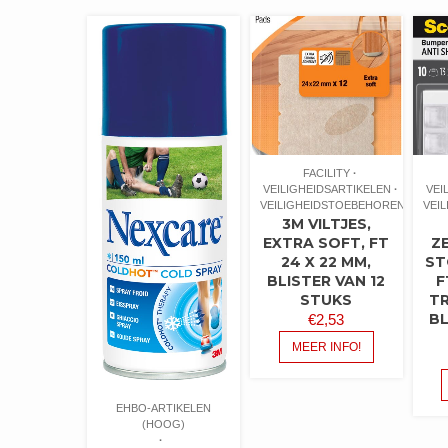
FACILITY
VEILIGHEIDSARTIKELEN
VEI
VEILIGHEIDSTOEBEHOREN
VEI
3M VILTJES,
EXTRA SOFT, FT
Z
24 X 22 MM,
ST
BLISTER VAN 12
F
STUKS
T
BL
€
2,53
MEER INFO!
EHBO-ARTIKELEN
(HOOG)