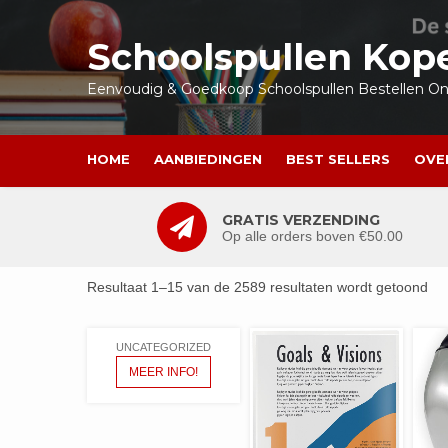
Ga
naar
Schoolspullen Kop
de
inhoud
Eenvoudig & Goedkoop Schoolspullen Bestellen Onl
HOME
AANBIEDINGEN
BEST SELLERS
OVE
GRATIS VERZENDING
Op alle orders boven €50.00
Resultaat 1–15 van de 2589 resultaten wordt getoond
UNCATEGORIZED
MEER INFO!