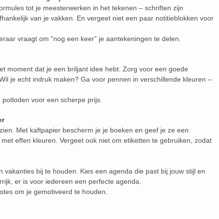
rmules tot je meesterwerken in het tekenen – schriften zijn
afhankelijk van je vakken. En vergeet niet een paar notitieblokken voor
 leraar vraagt om “nog een keer” je aantekeningen te delen.
 het moment dat je een briljant idee hebt. Zorg voor een goede
il je echt indruk maken? Ga voor pennen in verschillende kleuren –
potloden voor een scherpe prijs.
er
zien. Met kaftpapier bescherm je je boeken en geef je ze een
el met effen kleuren. Vergeet ook niet om etiketten te gebruiken, zodat
akanties bij te houden. Kies een agenda die past bij jouw stijl en
rrijk, er is voor iedereen een perfecte agenda.
otes om je gemotiveerd te houden.