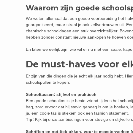
Waarom zijn goede schoolsp
We weten allemaal dat een goede voorbereiding het halve 
georganiseerd, maar straal je ook zelfvertrouwen uit. 
chaotische schooldagen een stuk overzichtelijker. Bovend
hebben zonder constant nieuwe aankopen te hoeven do
En laten we eerlijk zijn: wie wil er nu met een saaie, k
De must-haves voor el
Er zijn van die dingen die je echt elk jaar nodig hebt. Hie
schoolspullen te kopen:
Schooltassen: stijlvol en praktisch
Een goede schooltas is je beste vriend tijdens het school
bag, zorg ervoor dat hij stevig genoeg is om je boeken, la
ja, een coole tas is stiekem ook een fashion statement.
Tip:
Kijk bij onze aanbiedingen voor stevige en stijlvolle
Schriften en notitieblokken: voor je meesterwerken 