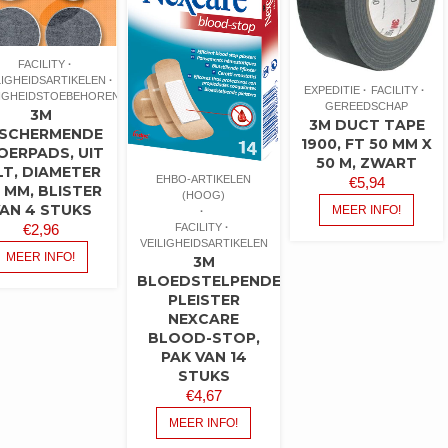
FACILITY
LIGHEIDSARTIKELEN
EXPEDITIE
FACILITY
LIGHEIDSTOEBEHOREN
GEREEDSCHAP
3M
3M DUCT TAPE
SCHERMENDE
1900, FT 50 MM X
OERPADS, UIT
50 M, ZWART
LT, DIAMETER
EHBO-ARTIKELEN
€
5,94
 MM, BLISTER
(HOOG)
AN 4 STUKS
MEER INFO!
FACILITY
€
2,96
VEILIGHEIDSARTIKELEN
MEER INFO!
3M
BLOEDSTELPENDE
PLEISTER
NEXCARE
BLOOD-STOP,
PAK VAN 14
STUKS
€
4,67
MEER INFO!