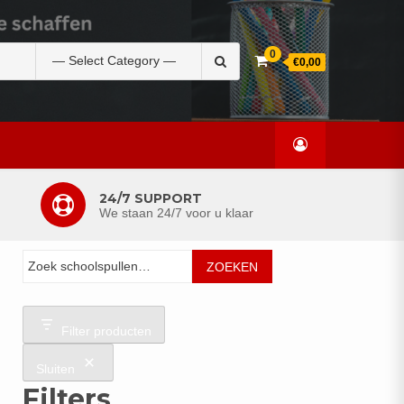
Zoek
0
€0,00
naar:
24/7 SUPPORT
We staan 24/7 voor u klaar
Zoeken
ZOEKEN
Filter producten
Sluiten
Filters