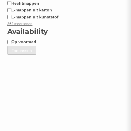
Hechtmappen
L-mappen uit karton
L-mappen uit kunststof
352 meer tonen
Availability
Op voorraad
Beschikbaarheid
Toepassen