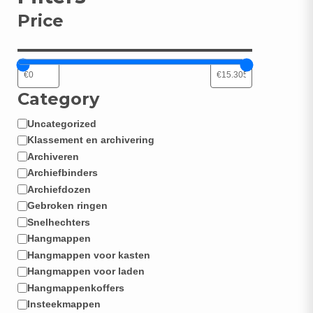
Price
Category
Uncategorized
Categorie
Klassement en archivering
Archiveren
Archiefbinders
Archiefdozen
Gebroken ringen
Snelhechters
Hangmappen
Hangmappen voor kasten
Hangmappen voor laden
Hangmappenkoffers
Insteekmappen