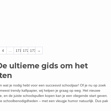
4
…
171
172
173
→
De ultieme gids om het
rten
n wat je nodig hebt voor een succesvol schooljaar! Of je nu op zoek
meest trendy kaftpapier, wij helpen je graag op weg. Het nieuwe
e, en de juiste schoolspullen kopen kan je een vliegende start geven.
tiële schoolbenodigdheden – met een vleugje humor natuurlijk. Dus pak