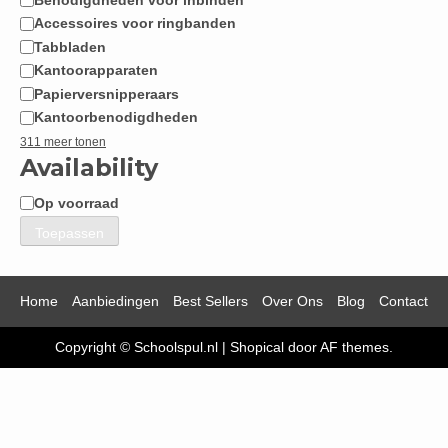
Accessoires voor ringbanden
Tabbladen
Kantoorapparaten
Papierversnipperaars
Kantoorbenodigdheden
311 meer tonen
Availability
Op voorraad
Beschikbaarheid
Toepassen
Home
Aanbiedingen
Best Sellers
Over Ons
Blog
Contact
Copyright © Schoolspul.nl
|
Shopical
door AF themes.