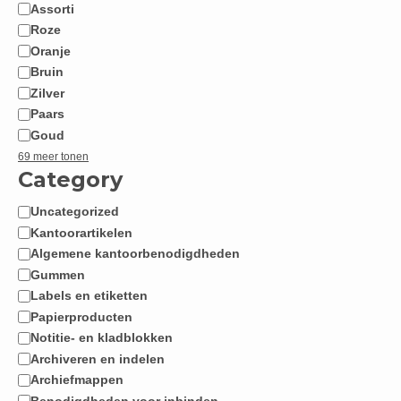
Assorti
Roze
Oranje
Bruin
Zilver
Paars
Goud
69 meer tonen
Category
Uncategorized
Categorie
Kantoorartikelen
Algemene kantoorbenodigdheden
Gummen
Labels en etiketten
Papierproducten
Notitie- en kladblokken
Archiveren en indelen
Archiefmappen
Benodigdheden voor inbinden