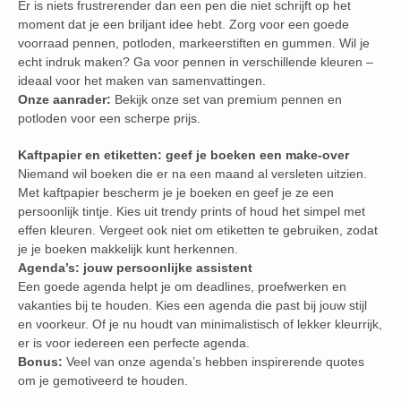
Er is niets frustrerender dan een pen die niet schrijft op het
moment dat je een briljant idee hebt. Zorg voor een goede
voorraad pennen, potloden, markeerstiften en gummen. Wil je
echt indruk maken? Ga voor pennen in verschillende kleuren –
ideaal voor het maken van samenvattingen.
Onze aanrader:
Bekijk onze set van premium pennen en
potloden voor een scherpe prijs.
Kaftpapier en etiketten: geef je boeken een make-over
Niemand wil boeken die er na een maand al versleten uitzien.
Met kaftpapier bescherm je je boeken en geef je ze een
persoonlijk tintje. Kies uit trendy prints of houd het simpel met
effen kleuren. Vergeet ook niet om etiketten te gebruiken, zodat
je je boeken makkelijk kunt herkennen.
Agenda’s: jouw persoonlijke assistent
Een goede agenda helpt je om deadlines, proefwerken en
vakanties bij te houden. Kies een agenda die past bij jouw stijl
en voorkeur. Of je nu houdt van minimalistisch of lekker kleurrijk,
er is voor iedereen een perfecte agenda.
Bonus:
Veel van onze agenda’s hebben inspirerende quotes
om je gemotiveerd te houden.