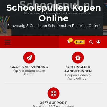
Ga
Schoolspullen Kopen
naar
de
Online
inhoud
Eenvoudig & Goedkoop Schoolspullen Bestellen Online!
Primair
0
€0,00
menu
GRATIS VERZENDING
KORTINGEN &
Op alle orders boven
AANBIEDINGEN
€50.00
Coupon Codes &
Aanbiedingen
24/7 SUPPORT
We staan 24/7 voor u klaar