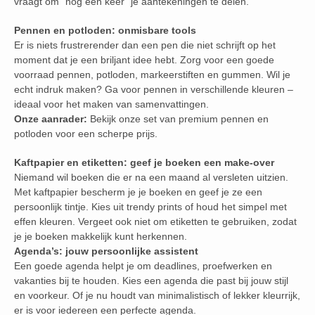
vraagt om “nog een keer” je aantekeningen te delen.
Pennen en potloden: onmisbare tools
Er is niets frustrerender dan een pen die niet schrijft op het
moment dat je een briljant idee hebt. Zorg voor een goede
voorraad pennen, potloden, markeerstiften en gummen. Wil je
echt indruk maken? Ga voor pennen in verschillende kleuren –
ideaal voor het maken van samenvattingen.
Onze aanrader:
Bekijk onze set van premium pennen en
potloden voor een scherpe prijs.
Kaftpapier en etiketten: geef je boeken een make-over
Niemand wil boeken die er na een maand al versleten uitzien.
Met kaftpapier bescherm je je boeken en geef je ze een
persoonlijk tintje. Kies uit trendy prints of houd het simpel met
effen kleuren. Vergeet ook niet om etiketten te gebruiken, zodat
je je boeken makkelijk kunt herkennen.
Agenda’s: jouw persoonlijke assistent
Een goede agenda helpt je om deadlines, proefwerken en
vakanties bij te houden. Kies een agenda die past bij jouw stijl
en voorkeur. Of je nu houdt van minimalistisch of lekker kleurrijk,
er is voor iedereen een perfecte agenda.