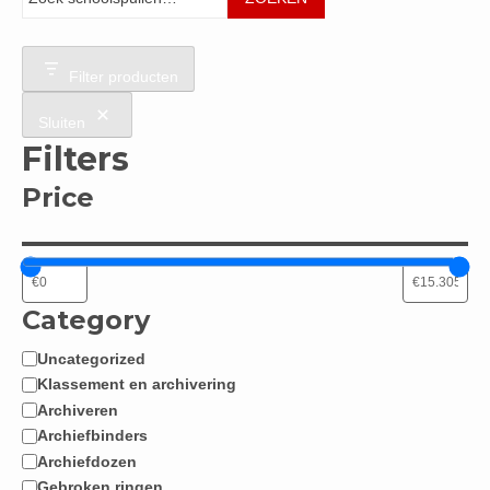
Filter producten
Sluiten
Filters
Price
Category
Uncategorized
Categorie
Klassement en archivering
Archiveren
Archiefbinders
Archiefdozen
Gebroken ringen