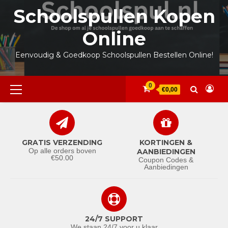
Ga
Schoolspullen Kopen
naar
de
Online
inhoud
Eenvoudig & Goedkoop Schoolspullen Bestellen Online!
Primair
0
€0,00
menu
GRATIS VERZENDING
KORTINGEN &
Op alle orders boven
AANBIEDINGEN
€50.00
Coupon Codes &
Aanbiedingen
24/7 SUPPORT
We staan 24/7 voor u klaar