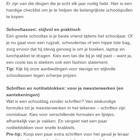
Er zijn van die dingen die je echt elk jaar nodig hebt. Hier is een
handige checklist om je te helpen de belangrijkste schoolspullen
te kopen:
Schooltassen: stijlvol en praktisch
Een goede schooltas is je beste vriend tijdens het schooljaar. Of
je nu gaat voor een rugzak, schoudertas of een hippe tote bag,
zorg ervoor dat hij stevig genoeg is om je boeken, laptop en
lunchpakket te dragen. Kies een tas die bij je stijl past – want ja,
een coole tas is stiekem ook een fashion statement.
Tip:
Kijk bij onze aanbiedingen voor stevige en stijlvolle
schooltassen tegen scherpe prijzen.
Schriften en notitieblokken: voor je meesterwerken (en
aantekeningen)
Wat is een schooldag zonder schriften? Van wiskundige
formules tot je meesterwerken in het tekenen – schriften zijn
onmisbaar. Kies voor verschillende formaten en lijntjes,
afhankelijk van je vakken. En vergeet niet een paar
notitieblokken voor snelle krabbels.
Pro-tip:
Koop een paar extra schriften voor het geval je leraar