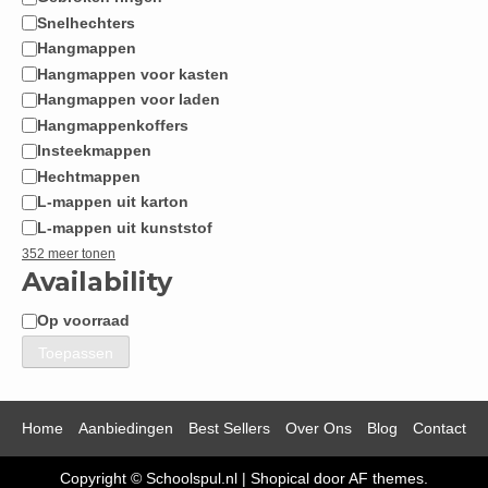
Snelhechters
Hangmappen
Hangmappen voor kasten
Hangmappen voor laden
Hangmappenkoffers
Insteekmappen
Hechtmappen
L-mappen uit karton
L-mappen uit kunststof
352 meer tonen
Availability
Op voorraad
Beschikbaarheid
Toepassen
Home
Aanbiedingen
Best Sellers
Over Ons
Blog
Contact
Copyright © Schoolspul.nl
|
Shopical
door AF themes.