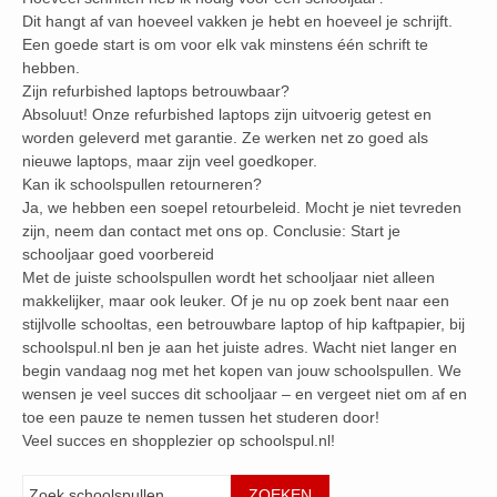
Dit hangt af van hoeveel vakken je hebt en hoeveel je schrijft.
Een goede start is om voor elk vak minstens één schrift te
hebben.
Zijn refurbished laptops betrouwbaar?
Absoluut! Onze refurbished laptops zijn uitvoerig getest en
worden geleverd met garantie. Ze werken net zo goed als
nieuwe laptops, maar zijn veel goedkoper.
Kan ik schoolspullen retourneren?
Ja, we hebben een soepel retourbeleid. Mocht je niet tevreden
zijn, neem dan contact met ons op. Conclusie: Start je
schooljaar goed voorbereid
Met de juiste schoolspullen wordt het schooljaar niet alleen
makkelijker, maar ook leuker. Of je nu op zoek bent naar een
stijlvolle schooltas, een betrouwbare laptop of hip kaftpapier, bij
schoolspul.nl ben je aan het juiste adres. Wacht niet langer en
begin vandaag nog met het kopen van jouw schoolspullen. We
wensen je veel succes dit schooljaar – en vergeet niet om af en
toe een pauze te nemen tussen het studeren door!
Veel succes en shopplezier op schoolspul.nl!
Zoeken
ZOEKEN