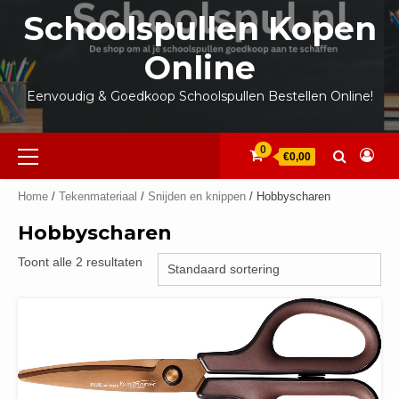
Ga
Schoolspullen Kopen
naar
de
Online
inhoud
Eenvoudig & Goedkoop Schoolspullen Bestellen Online!
Primair
0
€0,00
menu
Home
/
Tekenmateriaal
/
Snijden en knippen
/ Hobbyscharen
Hobbyscharen
Toont alle 2 resultaten