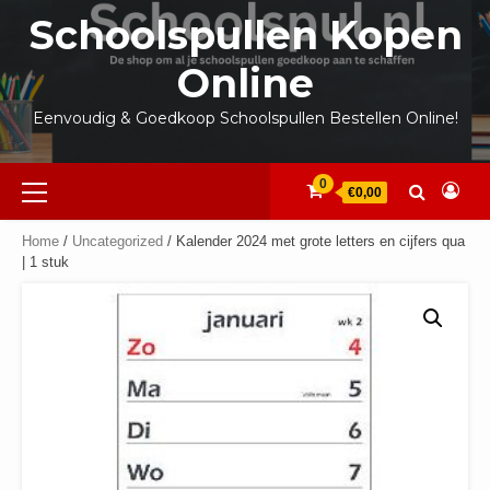
Ga
Schoolspullen Kopen
naar
de
Online
inhoud
Eenvoudig & Goedkoop Schoolspullen Bestellen Online!
Primair
0
€0,00
menu
Home
/
Uncategorized
/ Kalender 2024 met grote letters en cijfers qua
| 1 stuk