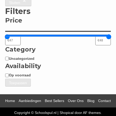
Sluiten
Filters
Price
Category
Uncategorized
Categorie
Availability
Op voorraad
Beschikbaarheid
Toepassen
Home
Aanbiedingen
Best Sellers
Over Ons
Blog
Contact
Copyright © Schoolspul.nl
|
Shopical
door AF themes.