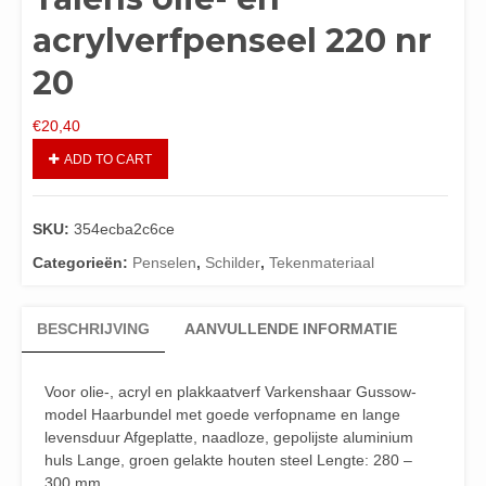
acrylverfpenseel 220 nr
20
€
20,40
ADD TO CART
SKU:
354ecba2c6ce
Categorieën:
Penselen
,
Schilder
,
Tekenmateriaal
BESCHRIJVING
AANVULLENDE INFORMATIE
Voor olie-, acryl en plakkaatverf Varkenshaar Gussow-
model Haarbundel met goede verfopname en lange
levensduur Afgeplatte, naadloze, gepolijste aluminium
huls Lange, groen gelakte houten steel Lengte: 280 –
300 mm