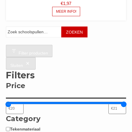
€
1,97
MEER INFO!
Zoeken
ZOEKEN
Filter producten
Sluiten
Filters
Price
Category
Tekenmateriaal
Categorie