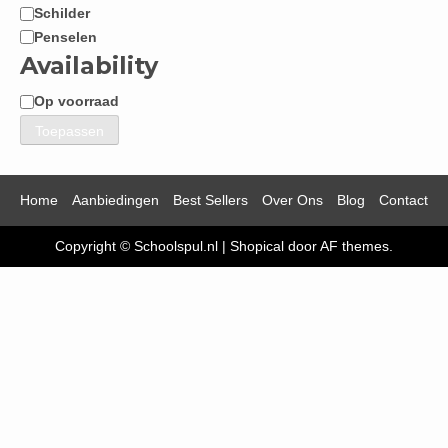
Schilder
Penselen
Availability
Op voorraad
Beschikbaarheid
Toepassen
Home
Aanbiedingen
Best Sellers
Over Ons
Blog
Contact
Copyright © Schoolspul.nl
|
Shopical
door AF themes.