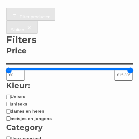
Filter producten
Sluiten
Filters
Price
Kleur:
Unisex
Jongen
uniseks
/
dames en heren
Meisje:
meisjes en jongens
Category
Uncategorized