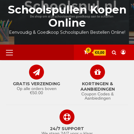
Ga
Schoolspullen Kopen
naar
de
Online
inhoud
Eenvoudig & Goedkoop Schoolspullen Bestellen Online!
Primair
0
€0,00
menu
GRATIS VERZENDING
KORTINGEN &
Op alle orders boven
AANBIEDINGEN
€50.00
Coupon Codes &
Aanbiedingen
24/7 SUPPORT
We staan 24/7 voor u klaar