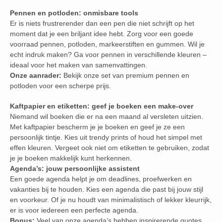
Pennen en potloden: onmisbare tools
Er is niets frustrerender dan een pen die niet schrijft op het
moment dat je een briljant idee hebt. Zorg voor een goede
voorraad pennen, potloden, markeerstiften en gummen. Wil je
echt indruk maken? Ga voor pennen in verschillende kleuren –
ideaal voor het maken van samenvattingen.
Onze aanrader:
Bekijk onze set van premium pennen en
potloden voor een scherpe prijs.
Kaftpapier en etiketten: geef je boeken een make-over
Niemand wil boeken die er na een maand al versleten uitzien.
Met kaftpapier bescherm je je boeken en geef je ze een
persoonlijk tintje. Kies uit trendy prints of houd het simpel met
effen kleuren. Vergeet ook niet om etiketten te gebruiken, zodat
je je boeken makkelijk kunt herkennen.
Agenda’s: jouw persoonlijke assistent
Een goede agenda helpt je om deadlines, proefwerken en
vakanties bij te houden. Kies een agenda die past bij jouw stijl
en voorkeur. Of je nu houdt van minimalistisch of lekker kleurrijk,
er is voor iedereen een perfecte agenda.
Bonus:
Veel van onze agenda’s hebben inspirerende quotes