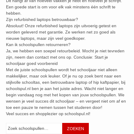
Dit hangt af van hoeveel vakken je hebt en hoeveel je schrijft.
Een goede start is om voor elk vak minstens één schrift te
hebben.
Zijn refurbished laptops betrouwbaar?
Absoluut! Onze refurbished laptops zijn uitvoerig getest en
worden geleverd met garantie. Ze werken net zo goed als
nieuwe laptops, maar zijn veel goedkoper.
Kan ik schoolspullen retourneren?
Ja, we hebben een soepel retourbeleid. Mocht je niet tevreden
zijn, neem dan contact met ons op. Conclusie: Start je
schooljaar goed voorbereid
Met de juiste schoolspullen wordt het schooljaar niet alleen
makkelijker, maar ook leuker. Of je nu op zoek bent naar een
stijlvolle schooltas, een betrouwbare laptop of hip kaftpapier, bij
schoolspul.nl ben je aan het juiste adres. Wacht niet langer en
begin vandaag nog met het kopen van jouw schoolspullen. We
wensen je veel succes dit schooljaar – en vergeet niet om af en
toe een pauze te nemen tussen het studeren door!
Veel succes en shopplezier op schoolspul.nl!
Zoeken
ZOEKEN