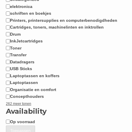
Categorie
elektronica
schriften en boekjes
Printers, printersupplies en computerbenodigdheden
Cartridges, toners, machinelinten en inktrollen
Drum
InkJetcartridges
Toner
Transfer
Datadragers
USB Sticks
Laptoptassen en koffers
Laptoptassen
Organisatie en comfort
Concepthouders
262 meer tonen
Availability
Op voorraad
Beschikbaarheid
Toepassen