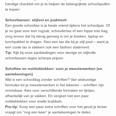
handige checklist om je te helpen de belangrijkste schoolspullen
te kopen:
Schooltassen: stijlvol en praktisch
Een goede schooltas is je beste vriend tijdens het schooljaar. Of
je nu gaat voor een rugzak, schoudertas of een hippe tote bag,
zorg ervoor dat hij stevig genoeg is om je boeken, laptop en
lunchpakket te dragen. Kies een tas die bij je stijl past – want ja,
een coole tas is stiekem ook een fashion statement.
Tip:
Kijk bij onze aanbiedingen voor stevige en stijlvolle
schooltassen tegen scherpe prijzen.
Schriften en notitieblokken: voor je meesterwerken (en
aantekeningen)
Wat is een schooldag zonder schriften? Van wiskundige
formules tot je meesterwerken in het tekenen – schriften zijn
onmisbaar. Kies voor verschillende formaten en lijntjes,
afhankelijk van je vakken. En vergeet niet een paar
notitieblokken voor snelle krabbels.
Pro-tip:
Koop een paar extra schriften voor het geval je leraar
vraagt om “nog een keer” je aantekeningen te delen.