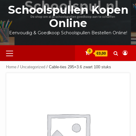
Ga
Schoolspullen Kopen
naar
de
Online
inhoud
Eenvoudig & Goedkoop Schoolspullen Bestellen Online!
Primair
0
€0,00
menu
Home
/
Uncategorized
/ Cable-ties 295×3.6 zwart 100 stuks