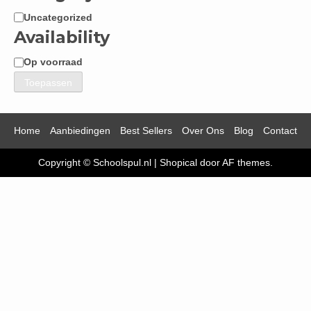
Uncategorized
Categorie
Availability
Op voorraad
Beschikbaarheid
Toepassen
Home
Aanbiedingen
Best Sellers
Over Ons
Blog
Contact
Copyright © Schoolspul.nl
|
Shopical
door AF themes.