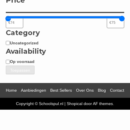
Price
Category
Uncategorized
Categorie
Availability
Op voorraad
Beschikbaarheid
Toepassen
Home
Aanbiedingen
Best Sellers
Over Ons
Blog
Contact
Copyright © Schoolspul.nl
|
Shopical
door AF themes.