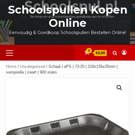
Ga
Schoolspullen Kopen
naar
de
Online
inhoud
Eenvoudig & Goedkoop Schoolspullen Bestellen Online!
Primair
0
€0,00
menu
Home
/
Uncategorized
/ Schaal | ePS | 73-25 | 218x135x25mm |
vampirella | zwart | 900 stuks