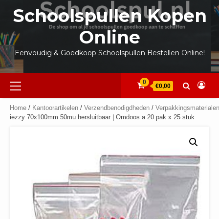
Ga
Schoolspullen Kopen
naar
de
Online
inhoud
Eenvoudig & Goedkoop Schoolspullen Bestellen Online!
Primair
0
€0,00
menu
Home
/
Kantoorartikelen
/
Verzendbenodigdheden
/
Verpakkingsmateriale
iezzy 70x100mm 50mu hersluitbaar | Omdoos a 20 pak x 25 stuk