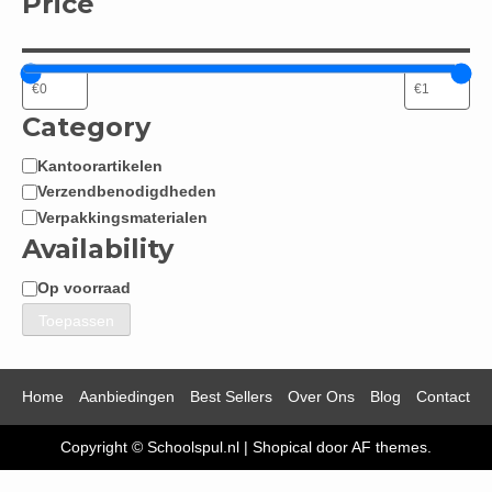
Price
Category
Kantoorartikelen
Categorie
Verzendbenodigdheden
Verpakkingsmaterialen
Availability
Op voorraad
Beschikbaarheid
Toepassen
Home
Aanbiedingen
Best Sellers
Over Ons
Blog
Contact
Copyright © Schoolspul.nl
|
Shopical
door AF themes.