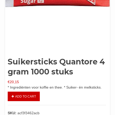
Suikersticks Quantore 4
gram 1000 stuks
€
20,15
* Ingrediënten voor koffie en thee. * Suiker- én melksticks.
ADD TO CART
SKU:
acf3f3462acb