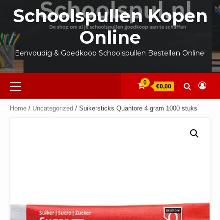
Ga
Schoolspullen Kopen
naar
de
Online
inhoud
Eenvoudig & Goedkoop Schoolspullen Bestellen Online!
Primair
0
€0,00
menu
Home
/
Uncategorized
/ Suikersticks Quantore 4 gram 1000 stuks