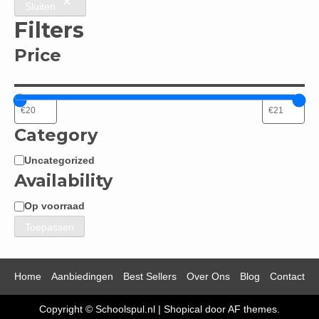
Sluiten
Filters
Price
Category
Uncategorized
Categorie
Availability
Op voorraad
Beschikbaarheid
Toepassen
Home
Aanbiedingen
Best Sellers
Over Ons
Blog
Contact
Copyright © Schoolspul.nl
|
Shopical
door AF themes.