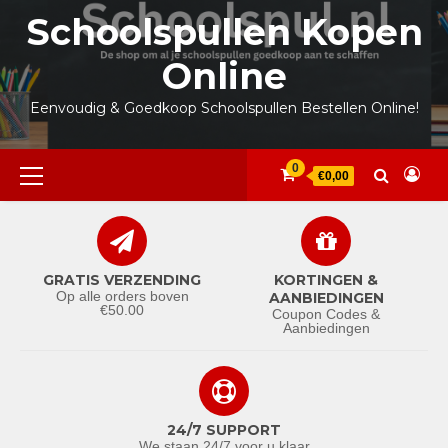
Ga
Schoolspullen Kopen
naar
de
Online
inhoud
Eenvoudig & Goedkoop Schoolspullen Bestellen Online!
Primair
0
€0,00
menu
GRATIS VERZENDING
KORTINGEN &
Op alle orders boven
AANBIEDINGEN
€50.00
Coupon Codes &
Aanbiedingen
24/7 SUPPORT
We staan 24/7 voor u klaar