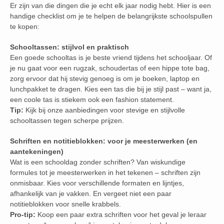
Er zijn van die dingen die je echt elk jaar nodig hebt. Hier is een
handige checklist om je te helpen de belangrijkste schoolspullen
te kopen:
Schooltassen: stijlvol en praktisch
Een goede schooltas is je beste vriend tijdens het schooljaar. Of
je nu gaat voor een rugzak, schoudertas of een hippe tote bag,
zorg ervoor dat hij stevig genoeg is om je boeken, laptop en
lunchpakket te dragen. Kies een tas die bij je stijl past – want ja,
een coole tas is stiekem ook een fashion statement.
Tip:
Kijk bij onze aanbiedingen voor stevige en stijlvolle
schooltassen tegen scherpe prijzen.
Schriften en notitieblokken: voor je meesterwerken (en
aantekeningen)
Wat is een schooldag zonder schriften? Van wiskundige
formules tot je meesterwerken in het tekenen – schriften zijn
onmisbaar. Kies voor verschillende formaten en lijntjes,
afhankelijk van je vakken. En vergeet niet een paar
notitieblokken voor snelle krabbels.
Pro-tip:
Koop een paar extra schriften voor het geval je leraar