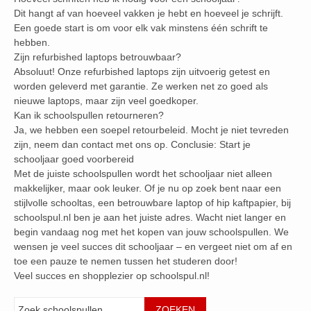
Dit hangt af van hoeveel vakken je hebt en hoeveel je schrijft.
Een goede start is om voor elk vak minstens één schrift te
hebben.
Zijn refurbished laptops betrouwbaar?
Absoluut! Onze refurbished laptops zijn uitvoerig getest en
worden geleverd met garantie. Ze werken net zo goed als
nieuwe laptops, maar zijn veel goedkoper.
Kan ik schoolspullen retourneren?
Ja, we hebben een soepel retourbeleid. Mocht je niet tevreden
zijn, neem dan contact met ons op. Conclusie: Start je
schooljaar goed voorbereid
Met de juiste schoolspullen wordt het schooljaar niet alleen
makkelijker, maar ook leuker. Of je nu op zoek bent naar een
stijlvolle schooltas, een betrouwbare laptop of hip kaftpapier, bij
schoolspul.nl ben je aan het juiste adres. Wacht niet langer en
begin vandaag nog met het kopen van jouw schoolspullen. We
wensen je veel succes dit schooljaar – en vergeet niet om af en
toe een pauze te nemen tussen het studeren door!
Veel succes en shopplezier op schoolspul.nl!
Zoeken
ZOEKEN