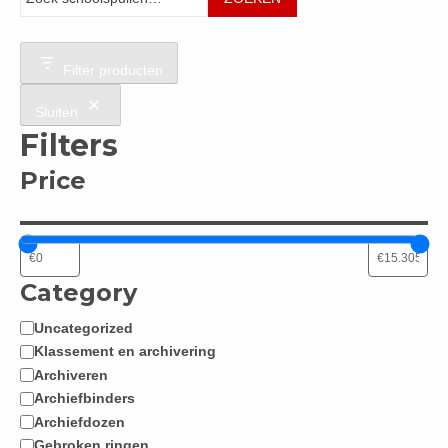
Filter producten
Sluiten
Filters
Price
Category
Uncategorized
Categorie
Klassement en archivering
Archiveren
Archiefbinders
Archiefdozen
Gebroken ringen