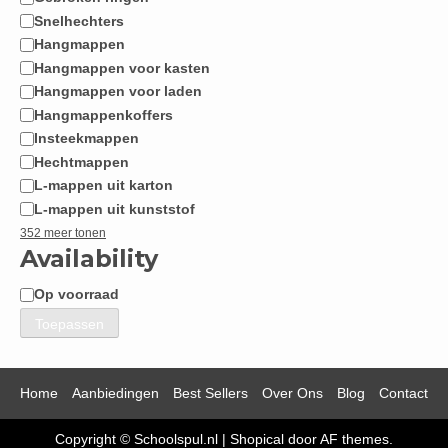
Snelhechters
Hangmappen
Hangmappen voor kasten
Hangmappen voor laden
Hangmappenkoffers
Insteekmappen
Hechtmappen
L-mappen uit karton
L-mappen uit kunststof
352 meer tonen
Availability
Op voorraad
Beschikbaarheid
Toepassen
Home
Aanbiedingen
Best Sellers
Over Ons
Blog
Contact
Copyright © Schoolspul.nl
|
Shopical
door AF themes.