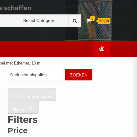
Zoek
0
€0,00
naar:
bel met Ethernet, 10 m
Zoeken
ZOEKEN
Filter producten
Sluiten
Filters
Price