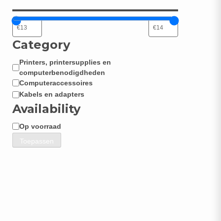
Category
Printers, printersupplies en
Categorie
computerbenodigdheden
Computeraccessoires
Kabels en adapters
Availability
Op voorraad
Beschikbaarheid
Toepassen