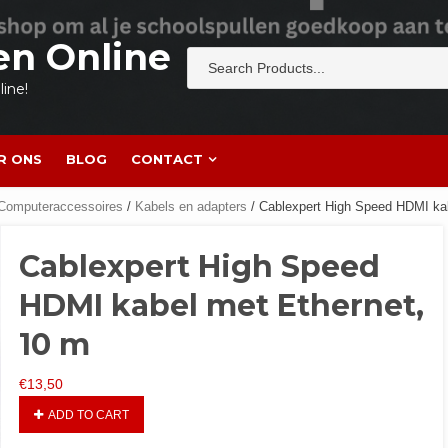
en Online
ine!
R ONS
BLOG
CONTACT
Computeraccessoires
/
Kabels en adapters
/ Cablexpert High Speed HDMI ka
Cablexpert High Speed
HDMI kabel met Ethernet,
10 m
€
13,50
ADD TO CART