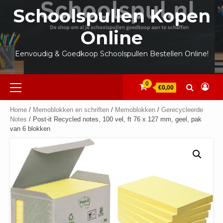
Ga
Schoolspullen Kopen
naar
de
Online
inhoud
Eenvoudig & Goedkoop Schoolspullen Bestellen Online!
Primair
0
€0,00
menu
Home
/
Memoblokken en schriften
/
Memoblokken
/
Gerecycleerde
Notes
/ Post-it Recycled notes, 100 vel, ft 76 x 127 mm, geel, pak
van 6 blokken