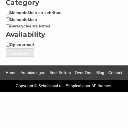
Category
Memoblokken en schriften
Categorie
Memoblokken
Gerecycleerde Notes
Availability
Op voorraad
Beschikbaarheid
Toepassen
Home
Aanbiedingen
Best Sellers
Over Ons
Blog
Contact
Copyright © Schoolspul.nl
|
Shopical
door AF themes.