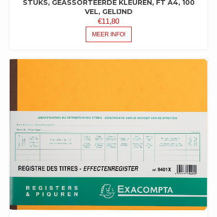
STUKS, GEASSORTEERDE KLEUREN, FT A4, 100
VEL, GELIJND
€
11,80
MEER INFO!