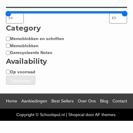
Category
Memoblokken en schriften
Categorie
Memoblokken
Gerecycleerde Notes
Availability
Op voorraad
Beschikbaarheid
Toepassen
Home
Aanbiedingen
Best Sellers
Over Ons
Blog
Contact
Copyright © Schoolspul.nl
|
Shopical
door AF themes.