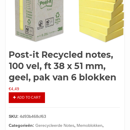
Post-it Recycled notes,
100 vel, ft 38 x 51 mm,
geel, pak van 6 blokken
€
4,49
ADD TO CART
SKU:
4d93b468cf63
Categorieën:
Gerecycleerde Notes
,
Memoblokken
,