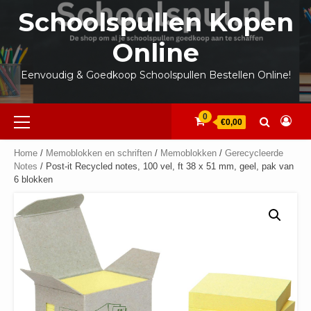
Ga
Schoolspullen Kopen
naar
de
Online
inhoud
Eenvoudig & Goedkoop Schoolspullen Bestellen Online!
Primair
0
€0,00
menu
Home
/
Memoblokken en schriften
/
Memoblokken
/
Gerecycleerde
Notes
/ Post-it Recycled notes, 100 vel, ft 38 x 51 mm, geel, pak van
6 blokken