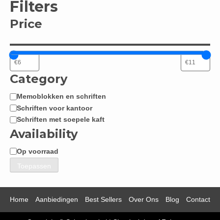
Filters
Price
Category
Memoblokken en schriften
Categorie
Schriften voor kantoor
Schriften met soepele kaft
Availability
Op voorraad
Beschikbaarheid
Toepassen
Home
Aanbiedingen
Best Sellers
Over Ons
Blog
Contact