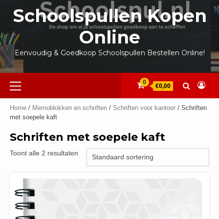
Ga
Schoolspullen Kopen
naar
de
Online
inhoud
Eenvoudig & Goedkoop Schoolspullen Bestellen Online!
Primair
0
€0,00
menu
Home
/
Memoblokken en schriften
/
Schriften voor kantoor
/ Schriften
met soepele kaft
Schriften met soepele kaft
Toont alle 2 resultaten