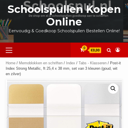
Ga
Schoolspullen Kopen
naar
de
Online
inhoud
Eenvoudig & Goedkoop Schoolspullen Bestellen Online!
Primair
0
€0,00
menu
Home
/
Memoblokken en schriften
/
Index
/
Tabs - Klasseren
/ Post-it
Index Strong Metallic, ft 25,4 x 38 mm, set van 3 kleuren (goud, wit
en zilver)