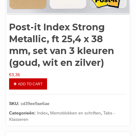
Post-it Index Strong
Metallic, ft 25,4 x 38
mm, set van 3 kleuren
(goud, wit en zilver)
€
3,36
ADD TO CART
SKU:
cd39ee9ae6ae
Categorieën:
Index
,
Memoblokken en schriften
,
Tabs -
Klasseren