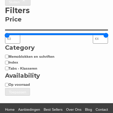
Sluiten
Filters
Price
Category
Memoblokken en schriften
Categorie
Index
Tabs - Klasseren
Availability
Op voorraad
Beschikbaarheid
Toepassen
Home
Aanbiedingen
Best Sellers
Over Ons
Blog
Contact