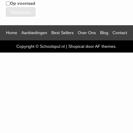
Op voorraad
Beschikbaarheid
Toepassen
Home
Aanbiedingen
Best Sellers
Over Ons
Blog
Contact
Copyright © Schoolspul.nl
|
Shopical
door AF themes.