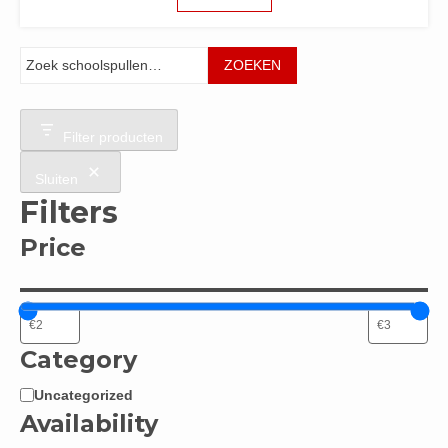
Zoeken
ZOEKEN
Filter producten
Sluiten
Filters
Price
Category
Uncategorized
Categorie
Availability