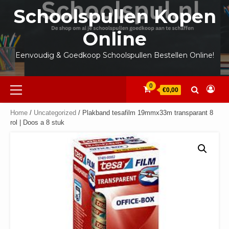
Ga
Schoolspullen Kopen
naar
de
Online
inhoud
Eenvoudig & Goedkoop Schoolspullen Bestellen Online!
Primair
0
€0,00
menu
Home
/
Uncategorized
/ Plakband tesafilm 19mmx33m transparant 8
rol | Doos a 8 stuk