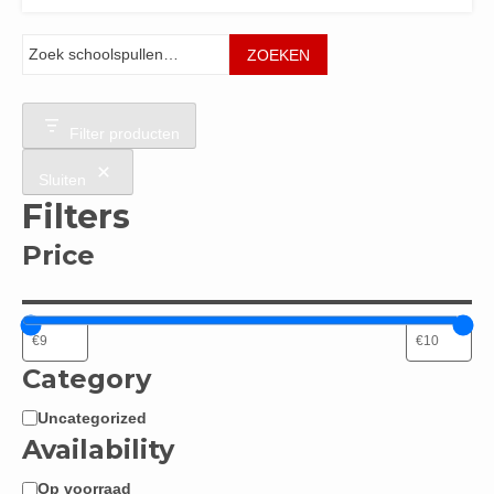
Zoeken
ZOEKEN
Filter producten
Sluiten
Filters
Price
Category
Uncategorized
Categorie
Availability
Op voorraad
Beschikbaarheid