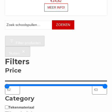
€
14,82
MEER INFO!
Zoeken
ZOEKEN
Filter producten
Sluiten
Filters
Price
Category
Tekenmateriaal
Categorie