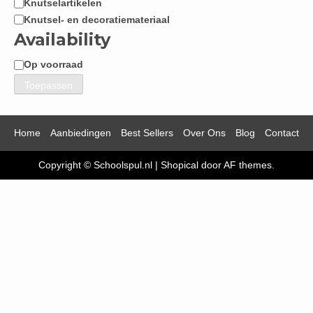
Knutselartikelen
Knutsel- en decoratiemateriaal
Availability
Op voorraad
Beschikbaarheid
Toepassen
Home
Aanbiedingen
Best Sellers
Over Ons
Blog
Contact
Copyright © Schoolspul.nl
|
Shopical
door AF themes.