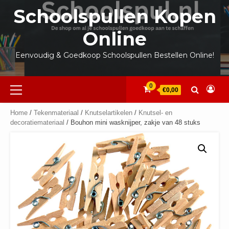
Ga
Schoolspullen Kopen
naar
de
Online
inhoud
Eenvoudig & Goedkoop Schoolspullen Bestellen Online!
Primair
0
€0,00
menu
Home
/
Tekenmateriaal
/
Knutselartikelen
/
Knutsel- en
decoratiemateriaal
/ Bouhon mini wasknijper, zakje van 48 stuks