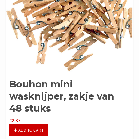
Bouhon mini
wasknijper, zakje van
48 stuks
€
2,37
ADD TO CART