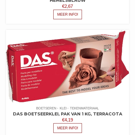
HEMELSBLAUW
€
2,67
MEER INFO!
BOETSEREN
KLEI
TEKENMATERIAAL
DAS BOETSEERKLEI, PAK VAN 1 KG, TERRACOTA
€
4,19
MEER INFO!