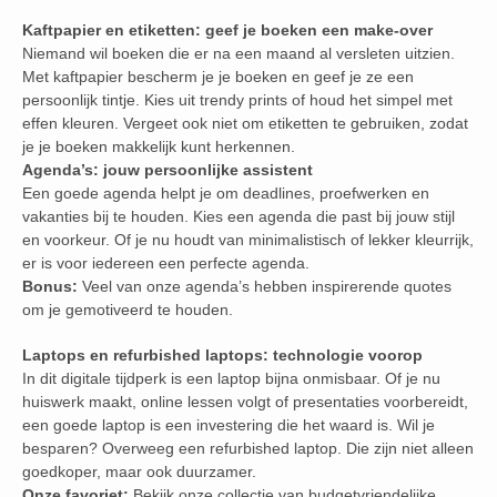
Kaftpapier en etiketten: geef je boeken een make-over
Niemand wil boeken die er na een maand al versleten uitzien.
Met kaftpapier bescherm je je boeken en geef je ze een
persoonlijk tintje. Kies uit trendy prints of houd het simpel met
effen kleuren. Vergeet ook niet om etiketten te gebruiken, zodat
je je boeken makkelijk kunt herkennen.
Agenda’s: jouw persoonlijke assistent
Een goede agenda helpt je om deadlines, proefwerken en
vakanties bij te houden. Kies een agenda die past bij jouw stijl
en voorkeur. Of je nu houdt van minimalistisch of lekker kleurrijk,
er is voor iedereen een perfecte agenda.
Bonus:
Veel van onze agenda’s hebben inspirerende quotes
om je gemotiveerd te houden.
Laptops en refurbished laptops: technologie voorop
In dit digitale tijdperk is een laptop bijna onmisbaar. Of je nu
huiswerk maakt, online lessen volgt of presentaties voorbereidt,
een goede laptop is een investering die het waard is. Wil je
besparen? Overweeg een refurbished laptop. Die zijn niet alleen
goedkoper, maar ook duurzamer.
Onze favoriet:
Bekijk onze collectie van budgetvriendelijke