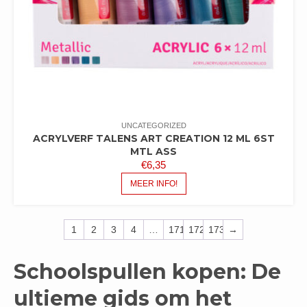
UNCATEGORIZED
ACRYLVERF TALENS ART CREATION 12 ML 6ST
MTL ASS
€
6,35
MEER INFO!
1
2
3
4
…
171
172
173
→
Schoolspullen kopen: De
ultieme gids om het