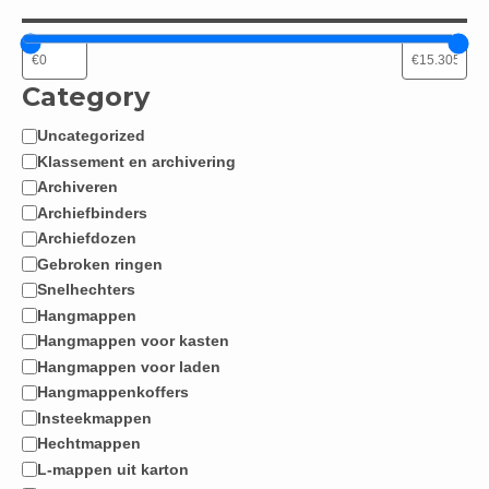
Category
Uncategorized
Categorie
Klassement en archivering
Archiveren
Archiefbinders
Archiefdozen
Gebroken ringen
Snelhechters
Hangmappen
Hangmappen voor kasten
Hangmappen voor laden
Hangmappenkoffers
Insteekmappen
Hechtmappen
L-mappen uit karton