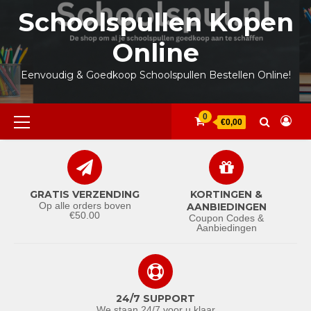
Ga
Schoolspullen Kopen
naar
de
Online
inhoud
Eenvoudig & Goedkoop Schoolspullen Bestellen Online!
Primair
0
€0,00
menu
GRATIS VERZENDING
KORTINGEN &
Op alle orders boven
AANBIEDINGEN
€50.00
Coupon Codes &
Aanbiedingen
24/7 SUPPORT
We staan 24/7 voor u klaar