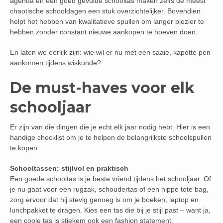
agenda en een goed gevulde schooltas maken zelfs de meest
chaotische schooldagen een stuk overzichtelijker. Bovendien
helpt het hebben van kwalitatieve spullen om langer plezier te
hebben zonder constant nieuwe aankopen te hoeven doen.
En laten we eerlijk zijn: wie wil er nu met een saaie, kapotte pen
aankomen tijdens wiskunde?
De must-haves voor elk
schooljaar
Er zijn van die dingen die je echt elk jaar nodig hebt. Hier is een
handige checklist om je te helpen de belangrijkste schoolspullen
te kopen:
Schooltassen: stijlvol en praktisch
Een goede schooltas is je beste vriend tijdens het schooljaar. Of
je nu gaat voor een rugzak, schoudertas of een hippe tote bag,
zorg ervoor dat hij stevig genoeg is om je boeken, laptop en
lunchpakket te dragen. Kies een tas die bij je stijl past – want ja,
een coole tas is stiekem ook een fashion statement.