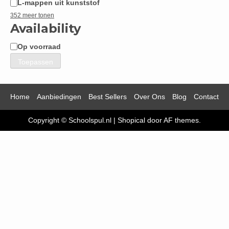
L-mappen uit kunststof
352 meer tonen
Availability
Op voorraad
Beschikbaarheid
Toepassen
Home
Aanbiedingen
Best Sellers
Over Ons
Blog
Contact
Copyright © Schoolspul.nl
|
Shopical
door AF themes.