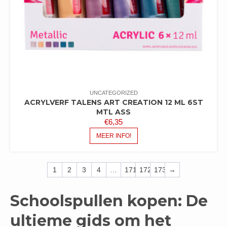
UNCATEGORIZED
ACRYLVERF TALENS ART CREATION 12 ML 6ST
MTL ASS
€
6,35
MEER INFO!
1
2
3
4
…
171
172
173
→
Schoolspullen kopen: De
ultieme gids om het