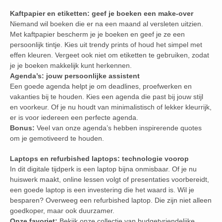
Kaftpapier en etiketten: geef je boeken een make-over
Niemand wil boeken die er na een maand al versleten uitzien.
Met kaftpapier bescherm je je boeken en geef je ze een
persoonlijk tintje. Kies uit trendy prints of houd het simpel met
effen kleuren. Vergeet ook niet om etiketten te gebruiken, zodat
je je boeken makkelijk kunt herkennen.
Agenda’s: jouw persoonlijke assistent
Een goede agenda helpt je om deadlines, proefwerken en
vakanties bij te houden. Kies een agenda die past bij jouw stijl
en voorkeur. Of je nu houdt van minimalistisch of lekker kleurrijk,
er is voor iedereen een perfecte agenda.
Bonus:
Veel van onze agenda’s hebben inspirerende quotes
om je gemotiveerd te houden.
Laptops en refurbished laptops: technologie voorop
In dit digitale tijdperk is een laptop bijna onmisbaar. Of je nu
huiswerk maakt, online lessen volgt of presentaties voorbereidt,
een goede laptop is een investering die het waard is. Wil je
besparen? Overweeg een refurbished laptop. Die zijn niet alleen
goedkoper, maar ook duurzamer.
Onze favoriet:
Bekijk onze collectie van budgetvriendelijke