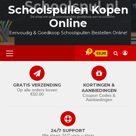
Ga
Schoolspullen Kopen
naar
de
Online
inhoud
Eenvoudig & Goedkoop Schoolspullen Bestellen Online!
Primair
0
€0,00
menu
GRATIS VERZENDING
KORTINGEN &
Op alle orders boven
AANBIEDINGEN
€50.00
Coupon Codes &
Aanbiedingen
24/7 SUPPORT
We staan 24/7 voor u klaar