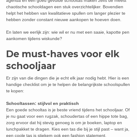
agenda en een goed gevulde schooltas maken zelfs de meest
chaotische schooldagen een stuk overzichtelijker. Bovendien
helpt het hebben van kwalitatieve spullen om langer plezier te
hebben zonder constant nieuwe aankopen te hoeven doen.
En laten we eerlijk zijn: wie wil er nu met een saaie, kapotte pen
aankomen tijdens wiskunde?
De must-haves voor elk
schooljaar
Er zijn van die dingen die je echt elk jaar nodig hebt. Hier is een
handige checklist om je te helpen de belangrijkste schoolspullen
te kopen:
Schooltassen: stijlvol en praktisch
Een goede schooltas is je beste vriend tijdens het schooljaar. Of
je nu gaat voor een rugzak, schoudertas of een hippe tote bag,
zorg ervoor dat hij stevig genoeg is om je boeken, laptop en
lunchpakket te dragen. Kies een tas die bij je stijl past – want ja,
een coole tas is stiekem ook een fashion statement.