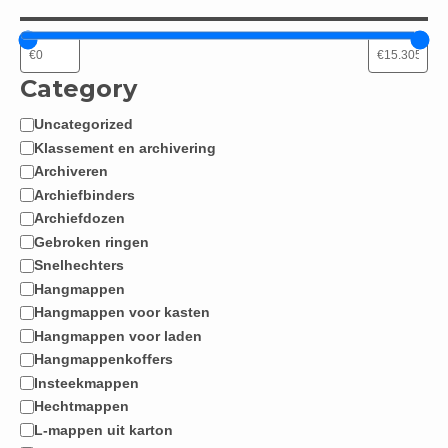
Category
Uncategorized
Categorie
Klassement en archivering
Archiveren
Archiefbinders
Archiefdozen
Gebroken ringen
Snelhechters
Hangmappen
Hangmappen voor kasten
Hangmappen voor laden
Hangmappenkoffers
Insteekmappen
Hechtmappen
L-mappen uit karton