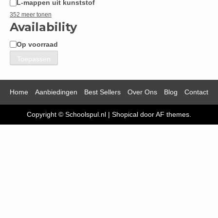
L-mappen uit kunststof
352 meer tonen
Availability
Op voorraad
Beschikbaarheid
Toepassen
Home
Aanbiedingen
Best Sellers
Over Ons
Blog
Contact
Copyright © Schoolspul.nl
|
Shopical
door AF themes.