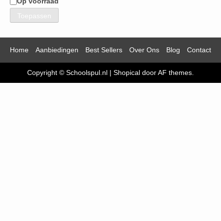
Op voorraad
Beschikbaarheid
Toepassen
Home
Aanbiedingen
Best Sellers
Over Ons
Blog
Contact
Copyright © Schoolspul.nl
|
Shopical
door AF themes.