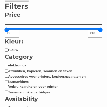
Filters
Price
Kleur:
Blauw
Kleur:
Category
elektronica
Categorie
Afdrukken, kopiëren, scannen en faxen
Accessoires voor printers, kopieerapparaten en
faxmachines
Verbruiksartikelen voor printer
Toner- en inkjetcartridges
Availability