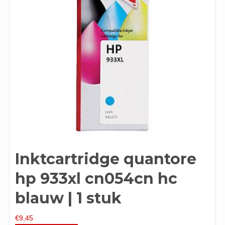
Inktcartridge quantore
hp 933xl cn054cn hc
blauw | 1 stuk
€
9,45