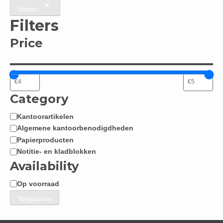
Sluiten
Filters
Price
Category
Kantoorartikelen
Categorie
Algemene kantoorbenodigdheden
Papierproducten
Notitie- en kladblokken
Availability
Op voorraad
Beschikbaarheid
Toepassen