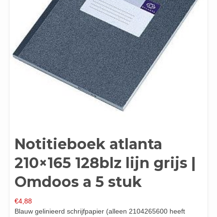
Notitieboek atlanta
210×165 128blz lijn grijs |
Omdoos a 5 stuk
€
4,88
Blauw gelinieerd schrijfpapier (alleen 2104265600 heeft