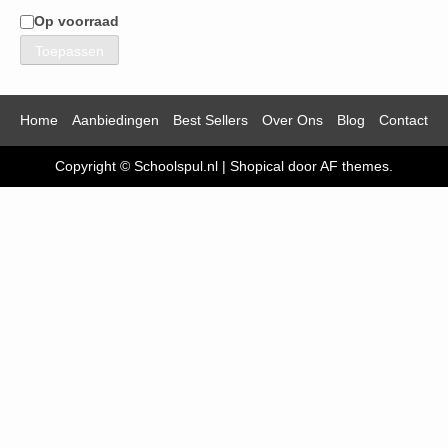
Op voorraad
Beschikbaarheid
Toepassen
Home
Aanbiedingen
Best Sellers
Over Ons
Blog
Contact
Copyright © Schoolspul.nl
|
Shopical
door AF themes.