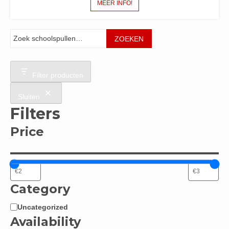
MEER INFO!
Zoeken
ZOEKEN
Filter producten
Sluiten
Filters
Price
Category
Uncategorized
Categorie
Availability