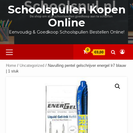
Ga
Schoolspullen Kopen
naar
de
Online
inhoud
Eenvoudig & Goedkoop Schoolspullen Bestellen Online!
Primair
0
€0,00
menu
Home
/
Uncategorized
/ Navulling pentel gelschrijver energel lr7 blauw
| 1 stuk