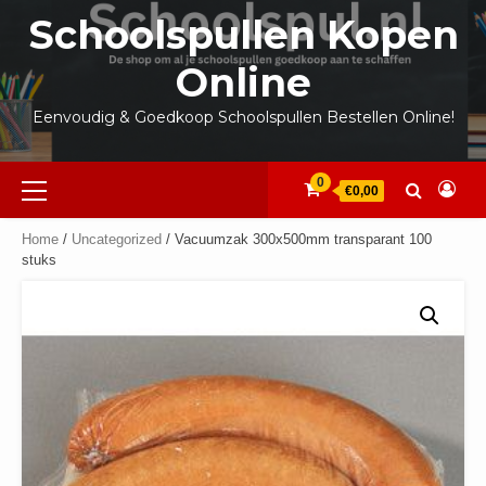
Ga
Schoolspullen Kopen
naar
de
Online
inhoud
Eenvoudig & Goedkoop Schoolspullen Bestellen Online!
Primair
0
€0,00
menu
Home
/
Uncategorized
/ Vacuumzak 300x500mm transparant 100
stuks