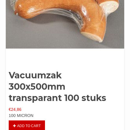
Vacuumzak
300x500mm
transparant 100 stuks
€
24,86
100 MICRON
ADD TO CART