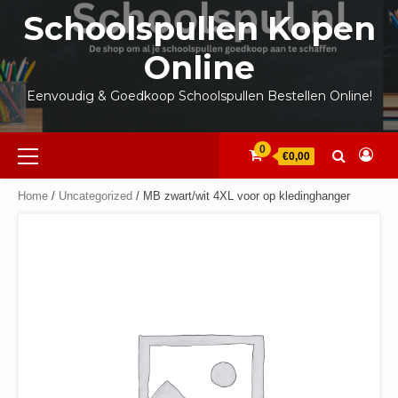
Ga
Schoolspullen Kopen
naar
de
Online
inhoud
Eenvoudig & Goedkoop Schoolspullen Bestellen Online!
Primair
0
€0,00
menu
Home
/
Uncategorized
/ MB zwart/wit 4XL voor op kledinghanger