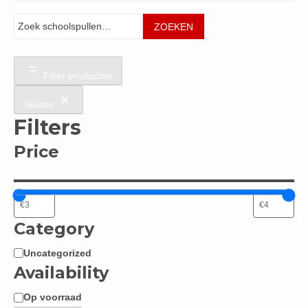
Zoeken
ZOEKEN
Filter producten
Sluiten
Filters
Price
Category
Uncategorized
Categorie
Availability
Op voorraad
Beschikbaarheid