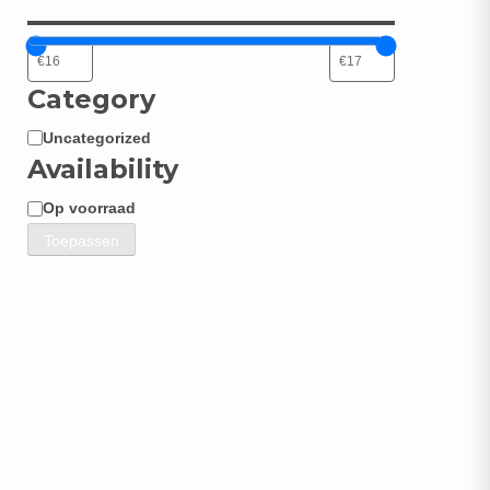
Category
Uncategorized
Categorie
Availability
Op voorraad
Beschikbaarheid
Toepassen