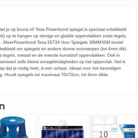
je op bruna.nl! Tesa Powerbond spiegel is speciaal ontwikkeld
) op te hangen op stevige en gladde oppervlakken zoals tegels,
in …MeerPowerbond Tesa 55734 Voor Spiegels 38MMX5M bestel
ontwikkeld om spiegels en andere dunne voorwerpen (tot 4mm dik)
s tegels, metaal en de meeste kunststof oppervlakken. Ook in
nseert zelfs kleine onregelmatigheden op het oppervlak. Het is
p dat je nodig hebt, is een schaar. Ideaal voor het bevestigen
g. Houdt spiegels tot maximaal 70x70cm, tot 4mm dikte.
n