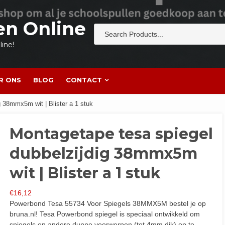
en Online
ine!
R ONS
BLOG
CONTACT
g 38mmx5m wit | Blister a 1 stuk
Montagetape tesa spiegel
dubbelzijdig 38mmx5m
wit | Blister a 1 stuk
€
16,12
Powerbond Tesa 55734 Voor Spiegels 38MMX5M bestel je op
bruna.nl! Tesa Powerbond spiegel is speciaal ontwikkeld om
spiegels en andere dunne voorwerpen (tot 4mm dik) op te