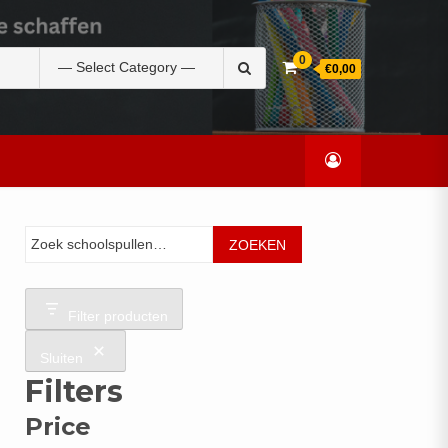
Zoek
0
€0,00
naar:
Zoeken
ZOEKEN
Filter producten
Sluiten
Filters
Price