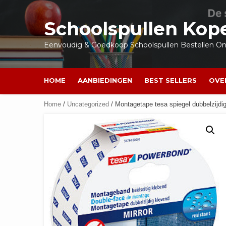
Ga
naar
Schoolspullen Kop
de
inhoud
Eenvoudig & Goedkoop Schoolspullen Bestellen Onl
HOME
AANBIEDINGEN
BEST SELLERS
OVE
Home
/
Uncategorized
/ Montagetape tesa spiegel dubbelzijdi