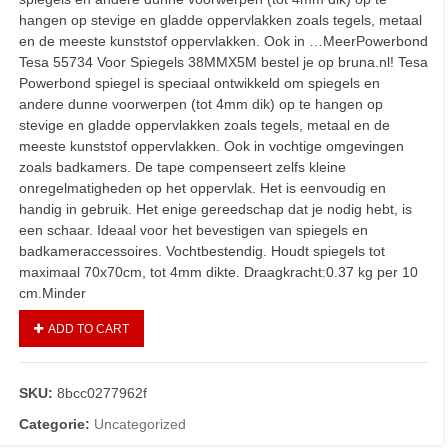
hangen op stevige en gladde oppervlakken zoals tegels, metaal
en de meeste kunststof oppervlakken. Ook in …MeerPowerbond
Tesa 55734 Voor Spiegels 38MMX5M bestel je op bruna.nl! Tesa
Powerbond spiegel is speciaal ontwikkeld om spiegels en
andere dunne voorwerpen (tot 4mm dik) op te hangen op
stevige en gladde oppervlakken zoals tegels, metaal en de
meeste kunststof oppervlakken. Ook in vochtige omgevingen
zoals badkamers. De tape compenseert zelfs kleine
onregelmatigheden op het oppervlak. Het is eenvoudig en
handig in gebruik. Het enige gereedschap dat je nodig hebt, is
een schaar. Ideaal voor het bevestigen van spiegels en
badkameraccessoires. Vochtbestendig. Houdt spiegels tot
maximaal 70x70cm, tot 4mm dikte. Draagkracht:0.37 kg per 10
cm.Minder
ADD TO CART
SKU:
8bcc0277962f
Categorie:
Uncategorized