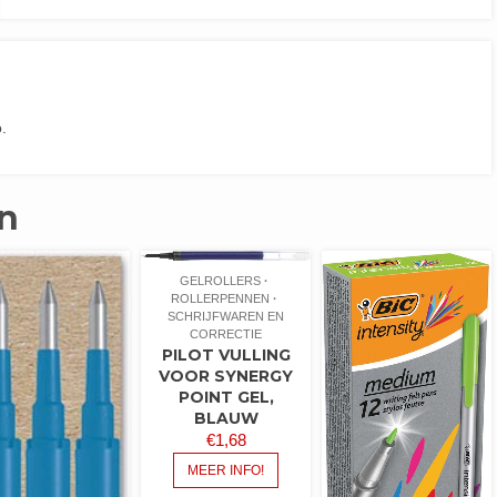
.
n
GELROLLERS
ROLLERPENNEN
SCHRIJFWAREN EN
CORRECTIE
PILOT VULLING
VOOR SYNERGY
POINT GEL,
BLAUW
€
1,68
MEER INFO!