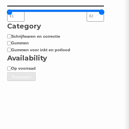
Category
Schrijfwaren en correctie
Categorie
Gummen
Gummen voor inkt en potlood
Availability
Op voorraad
Beschikbaarheid
Toepassen