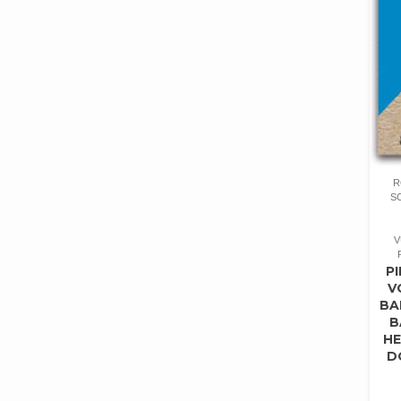
R
S
V
P
V
BA
B
H
D