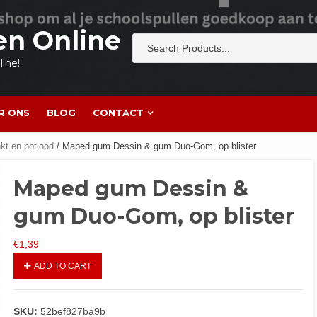
en Online
ine!
R ONS
BLOG
CONTACT
t en potlood
/ Maped gum Dessin & gum Duo-Gom, op blister
Maped gum Dessin &
gum Duo-Gom, op blister
€
1,39
ADD TO CART
SKU:
52bef827ba9b