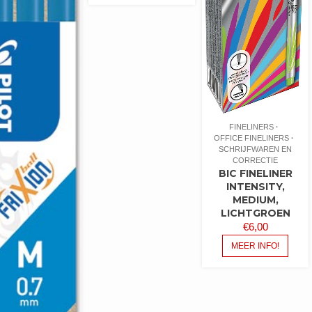
FINELINERS
OFFICE FINELINERS
SCHRIJFWAREN EN
CORRECTIE
BIC FINELINER
INTENSITY,
MEDIUM,
LICHTGROEN
€
6,00
MEER INFO!