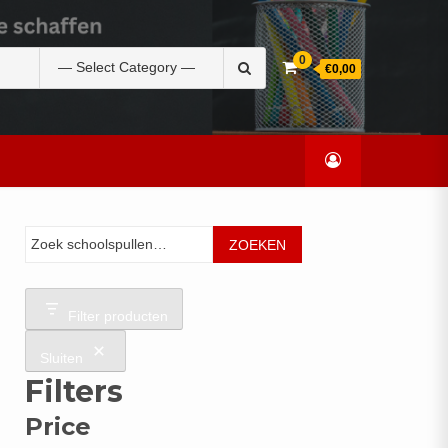
Zoek
0
€0,00
naar:
Zoeken
ZOEKEN
Filter producten
Sluiten
Filters
Price