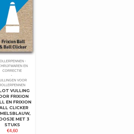
OLLERPENNEN
CHRIJFWAREN EN
CORRECTIE
ULLINGEN VOOR
ROLLERPENNEN
ILOT VULLING
OOR FRIXION
LL EN FRIXION
ALL CLICKER
EMELSBLAUW,
OOSJE MET 3
STUKS
€
4,60