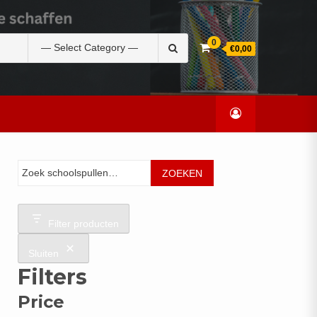
Zoek
0
€0,00
naar:
Zoeken
ZOEKEN
Filter producten
Sluiten
Filters
Price