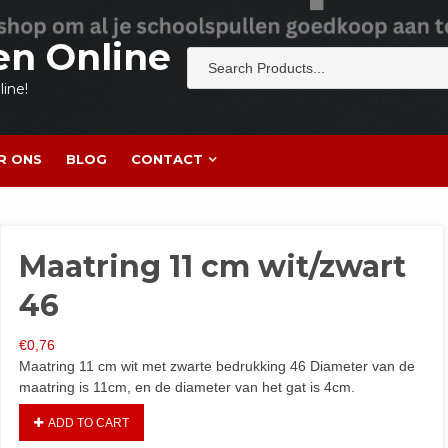
en Online
ine!
R ONS
BLOG
CONTACT
Maatring 11 cm wit/zwart
46
€
0,76
Maatring 11 cm wit met zwarte bedrukking 46 Diameter van de
maatring is 11cm, en de diameter van het gat is 4cm.
ADD TO CART