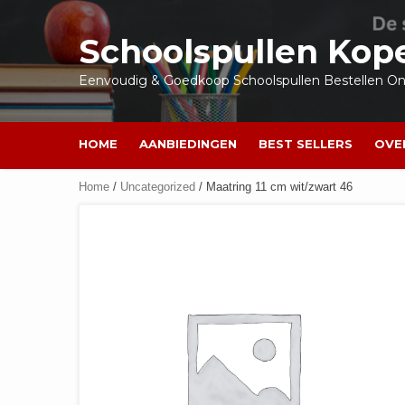
Ga
naar
Schoolspullen Kop
de
inhoud
Eenvoudig & Goedkoop Schoolspullen Bestellen Onl
HOME
AANBIEDINGEN
BEST SELLERS
OVE
Home
/
Uncategorized
/ Maatring 11 cm wit/zwart 46