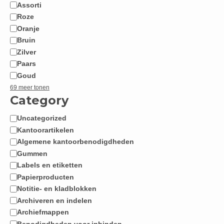
Assorti
Roze
Oranje
Bruin
Zilver
Paars
Goud
69 meer tonen
Category
Uncategorized
Categorie
Kantoorartikelen
Algemene kantoorbenodigdheden
Gummen
Labels en etiketten
Papierproducten
Notitie- en kladblokken
Archiveren en indelen
Archiefmappen
Benodigdheden voor inbinden