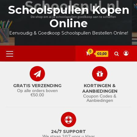
Ga
Schoolspullen Kopen
naar
de
Online
inhoud
Eenvoudig & Goedkoop Schoolspullen Bestellen Online!
Primair
0
€0,00
menu
GRATIS VERZENDING
KORTINGEN &
Op alle orders boven
AANBIEDINGEN
€50.00
Coupon Codes &
Aanbiedingen
24/7 SUPPORT
We staan 24/7 voor u klaar