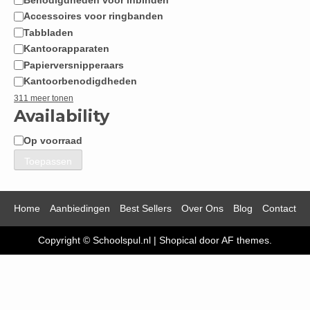
Accessoires voor ringbanden
Tabbladen
Kantoorapparaten
Papierversnipperaars
Kantoorbenodigdheden
311 meer tonen
Availability
Op voorraad
Beschikbaarheid
Toepassen
Home
Aanbiedingen
Best Sellers
Over Ons
Blog
Contact
Copyright © Schoolspul.nl
|
Shopical
door AF themes.