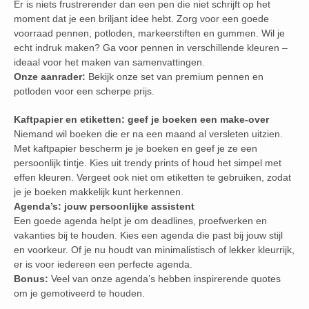
Er is niets frustrerender dan een pen die niet schrijft op het
moment dat je een briljant idee hebt. Zorg voor een goede
voorraad pennen, potloden, markeerstiften en gummen. Wil je
echt indruk maken? Ga voor pennen in verschillende kleuren –
ideaal voor het maken van samenvattingen.
Onze aanrader:
Bekijk onze set van premium pennen en
potloden voor een scherpe prijs.
Kaftpapier en etiketten: geef je boeken een make-over
Niemand wil boeken die er na een maand al versleten uitzien.
Met kaftpapier bescherm je je boeken en geef je ze een
persoonlijk tintje. Kies uit trendy prints of houd het simpel met
effen kleuren. Vergeet ook niet om etiketten te gebruiken, zodat
je je boeken makkelijk kunt herkennen.
Agenda’s: jouw persoonlijke assistent
Een goede agenda helpt je om deadlines, proefwerken en
vakanties bij te houden. Kies een agenda die past bij jouw stijl
en voorkeur. Of je nu houdt van minimalistisch of lekker kleurrijk,
er is voor iedereen een perfecte agenda.
Bonus:
Veel van onze agenda’s hebben inspirerende quotes
om je gemotiveerd te houden.