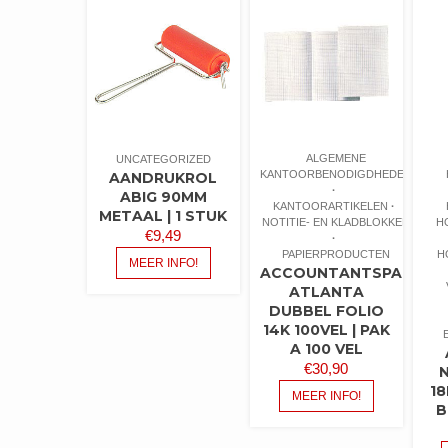
ALGEMENE
UNCATEGORIZED
KANTOORBENODIGDHEDEN
AANDRUKROL
ABIG 90MM
KANTOORARTIKELEN
METAAL | 1 STUK
NOTITIE- EN KLADBLOKKEN
H
€
9,49
PAPIERPRODUCTEN
H
MEER INFO!
ACCOUNTANTSPAPIER
ATLANTA
DUBBEL FOLIO
14K 100VEL | PAK
A 100 VEL
€
30,90
18
MEER INFO!
B