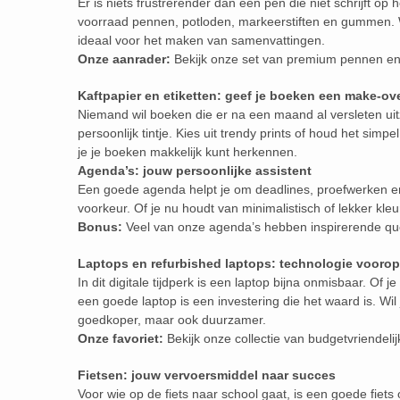
Er is niets frustrerender dan een pen die niet schrijft op
voorraad pennen, potloden, markeerstiften en gummen. W
ideaal voor het maken van samenvattingen.
Onze aanrader:
Bekijk onze set van premium pennen en 
Kaftpapier en etiketten: geef je boeken een make-ov
Niemand wil boeken die er na een maand al versleten uit
persoonlijk tintje. Kies uit trendy prints of houd het simp
je je boeken makkelijk kunt herkennen.
Agenda’s: jouw persoonlijke assistent
Een goede agenda helpt je om deadlines, proefwerken en v
voorkeur. Of je nu houdt van minimalistisch of lekker kleu
Bonus:
Veel van onze agenda’s hebben inspirerende qu
Laptops en refurbished laptops: technologie voorop
In dit digitale tijdperk is een laptop bijna onmisbaar. Of 
een goede laptop is een investering die het waard is. Wil
goedkoper, maar ook duurzamer.
Onze favoriet:
Bekijk onze collectie van budgetvriendelij
Fietsen: jouw vervoersmiddel naar succes
Voor wie op de fiets naar school gaat, is een goede fiets 