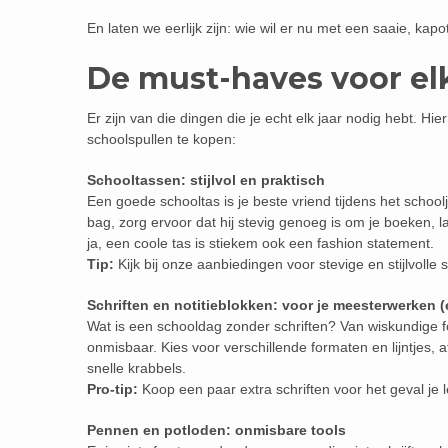
En laten we eerlijk zijn: wie wil er nu met een saaie, k
De must-haves voor el
Er zijn van die dingen die je echt elk jaar nodig hebt. Hie
schoolspullen te kopen:
Schooltassen: stijlvol en praktisch
Een goede schooltas is je beste vriend tijdens het school
bag, zorg ervoor dat hij stevig genoeg is om je boeken, la
ja, een coole tas is stiekem ook een fashion statement.
Tip:
Kijk bij onze aanbiedingen voor stevige en stijlvolle
Schriften en notitieblokken: voor je meesterwerken 
Wat is een schooldag zonder schriften? Van wiskundige fo
onmisbaar. Kies voor verschillende formaten en lijntjes, 
snelle krabbels.
Pro-tip:
Koop een paar extra schriften voor het geval je
Pennen en potloden: onmisbare tools