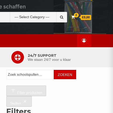
Zoek
0
€0,00
naar:
24/7 SUPPORT
We staan 24/7 voor u klaar
Zoeken
ZOEKEN
Filter producten
Sluiten
Filters