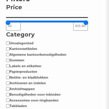
Price
N
Category
Uncategorized
Categorie
Kantoorartikelen
Algemene kantoorbenodigdheden
Gummen
Labels en etiketten
Papierproducten
Notitie- en kladblokken
Archiveren en indelen
Archiefmappen
Benodigdheden voor inbinden
Accessoires voor ringbanden
Tabbladen