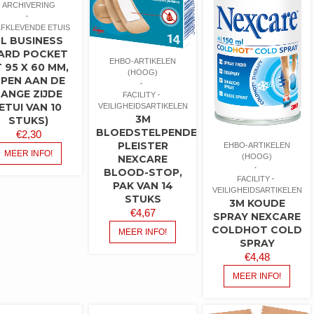
ARCHIVERING
LFKLEVENDE ETUIS
3L BUSINESS
ARD POCKET
EHBO-ARTIKELEN
 95 X 60 MM,
(HOOG)
PEN AAN DE
LANGE ZIJDE
FACILITY
(ETUI VAN 10
VEILIGHEIDSARTIKELEN
3M
STUKS)
BLOEDSTELPENDE
€
2,30
PLEISTER
EHBO-ARTIKELEN
MEER INFO!
(HOOG)
NEXCARE
BLOOD-STOP,
FACILITY
PAK VAN 14
VEILIGHEIDSARTIKELEN
STUKS
3M KOUDE
€
4,67
SPRAY NEXCARE
COLDHOT COLD
MEER INFO!
SPRAY
€
4,48
MEER INFO!