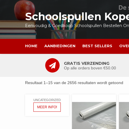
Ga
naar
Schoolspullen Kop
de
inhoud
Eenvoudig & Goedkoop Schoolspullen Bestellen Onl
HOME
AANBIEDINGEN
BEST SELLERS
OVE
GRATIS VERZENDING
Op alle orders boven €50.00
Resultaat 1–15 van de 2656 resultaten wordt getoond
UNCATEGORIZED
MEER INFO!