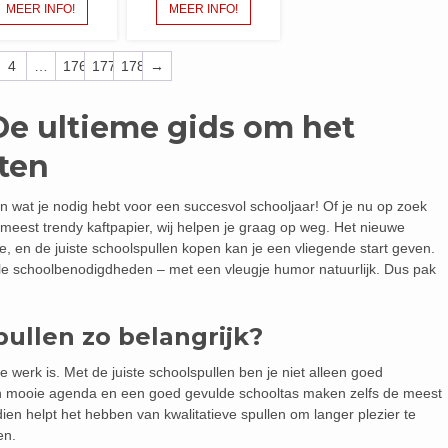
MEER INFO!
MEER INFO!
4
…
176
177
178
→
De ultieme gids om het
rten
n wat je nodig hebt voor een succesvol schooljaar! Of je nu op zoek
meest trendy kaftpapier, wij helpen je graag op weg. Het nieuwe
e, en de juiste schoolspullen kopen kan je een vliegende start geven.
tiële schoolbenodigdheden – met een vleugje humor natuurlijk. Dus pak
ullen zo belangrijk?
werk is. Met de juiste schoolspullen ben je niet alleen goed
Een mooie agenda en een goed gevulde schooltas maken zelfs de meest
ien helpt het hebben van kwalitatieve spullen om langer plezier te
en.