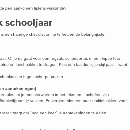
apotte pen aankomen tijdens wiskunde?
k schooljaar
r is een handige checklist om je te helpen de belangrijkste
jaar. Of je nu gaat voor een rugzak, schoudertas of een hippe tote
ptop en lunchpakket te dragen. Kies een tas die bij je stijl past – want
 schooltassen tegen scherpe prijzen.
(en aantekeningen)
rmules tot je meesterwerken in het tekenen – schriften zijn
afhankelijk van je vakken. En vergeet niet een paar notitieblokken voor
 leraar vraagt om “nog een keer” je aantekeningen te delen.