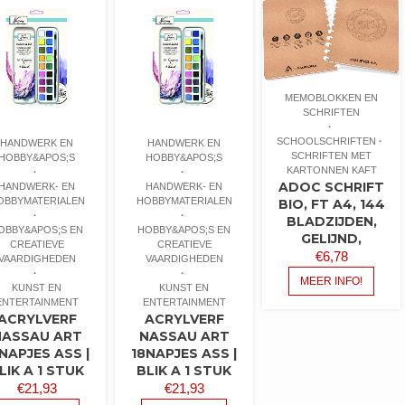
MEMOBLOKKEN EN
SCHRIFTEN
SCHOOLSCHRIFTEN
HANDWERK EN
HANDWERK EN
SCHRIFTEN MET
HOBBY&APOS;S
HOBBY&APOS;S
KARTONNEN KAFT
ADOC SCHRIFT
HANDWERK- EN
HANDWERK- EN
OBBYMATERIALEN
HOBBYMATERIALEN
BIO, FT A4, 144
BLADZIJDEN,
OBBY&APOS;S EN
HOBBY&APOS;S EN
GELIJND,
CREATIEVE
CREATIEVE
€
6,78
VAARDIGHEDEN
VAARDIGHEDEN
MEER INFO!
KUNST EN
KUNST EN
ENTERTAINMENT
ENTERTAINMENT
ACRYLVERF
ACRYLVERF
NASSAU ART
NASSAU ART
NAPJES ASS |
18NAPJES ASS |
LIK A 1 STUK
BLIK A 1 STUK
€
21,93
€
21,93