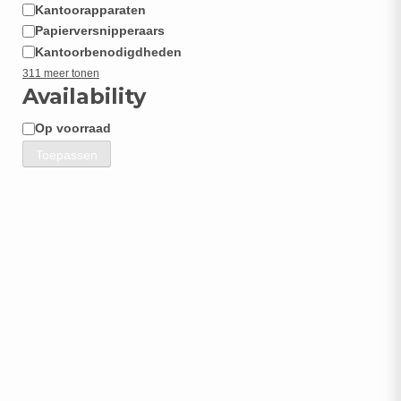
Kantoorapparaten
Papierversnipperaars
Kantoorbenodigdheden
311 meer tonen
Availability
Op voorraad
Beschikbaarheid
Toepassen