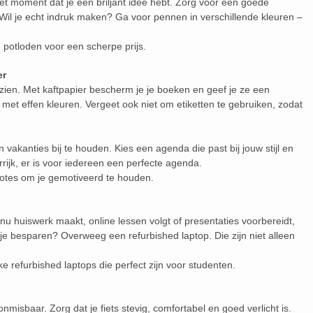
 het moment dat je een briljant idee hebt. Zorg voor een goede
il je echt indruk maken? Ga voor pennen in verschillende kleuren –
potloden voor een scherpe prijs.
er
zien. Met kaftpapier bescherm je je boeken en geef je ze een
el met effen kleuren. Vergeet ook niet om etiketten te gebruiken, zodat
akanties bij te houden. Kies een agenda die past bij jouw stijl en
rrijk, er is voor iedereen een perfecte agenda.
otes om je gemotiveerd te houden.
je nu huiswerk maakt, online lessen volgt of presentaties voorbereidt,
 je besparen? Overweeg een refurbished laptop. Die zijn niet alleen
ke refurbished laptops die perfect zijn voor studenten.
onmisbaar. Zorg dat je fiets stevig, comfortabel en goed verlicht is.