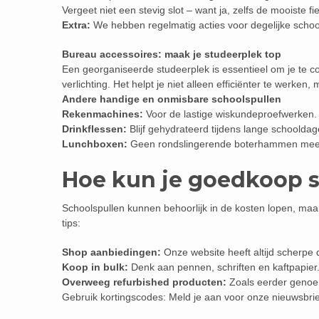
Vergeet niet een stevig slot – want ja, zelfs de mooiste fie
Extra:
We hebben regelmatig acties voor degelijke schoo
Bureau accessoires: maak je studeerplek top
Een georganiseerde studeerplek is essentieel om je te
verlichting. Het helpt je niet alleen efficiënter te werken,
Andere handige en onmisbare schoolspullen
Rekenmachines:
Voor de lastige wiskundeproefwerken.
Drinkflessen:
Blijf gehydrateerd tijdens lange schooldag
Lunchboxen:
Geen rondslingerende boterhammen meer 
Hoe kun je goedkoop 
Schoolspullen kunnen behoorlijk in de kosten lopen, maar
tips:
Shop aanbiedingen:
Onze website heeft altijd scherpe 
Koop in bulk:
Denk aan pennen, schriften en kaftpapier.
Overweeg refurbished producten:
Zoals eerder genoem
Gebruik kortingscodes: Meld je aan voor onze nieuwsbrie