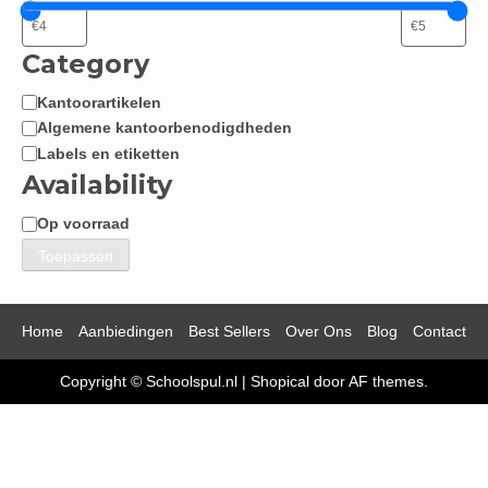
Category
Kantoorartikelen
Categorie
Algemene kantoorbenodigdheden
Labels en etiketten
Availability
Op voorraad
Beschikbaarheid
Toepassen
Home
Aanbiedingen
Best Sellers
Over Ons
Blog
Contact
Copyright © Schoolspul.nl
|
Shopical
door AF themes.