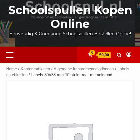
Ga
Schoolspullen Kopen
naar
de
Online
inhoud
Eenvoudig & Goedkoop Schoolspullen Bestellen Online!
Primair
0
€0,00
menu
Home
/
Kantoorartikelen
/
Algemene kantoorbenodigdheden
/
Labels
en etiketten
/ Labels 80×38 mm 10 stuks met metaaldraad