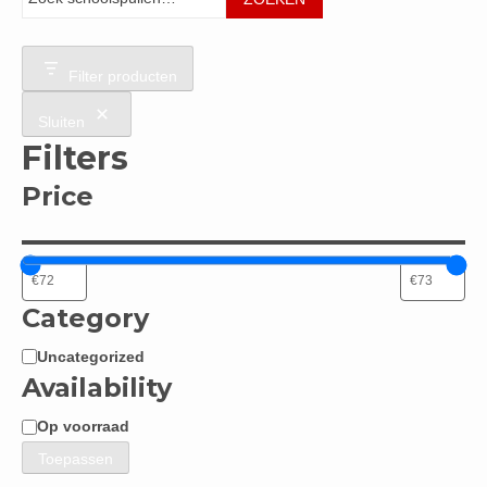
Filter producten
Sluiten
Filters
Price
Category
Uncategorized
Categorie
Availability
Op voorraad
Beschikbaarheid
Toepassen