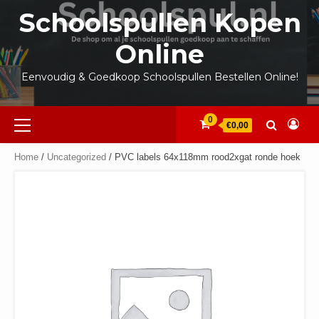
Ga
Schoolspullen Kopen
naar
de
Online
inhoud
Eenvoudig & Goedkoop Schoolspullen Bestellen Online!
Primair
0
€0,00
menu
Home
/
Uncategorized
/ PVC labels 64x118mm rood2xgat ronde hoek