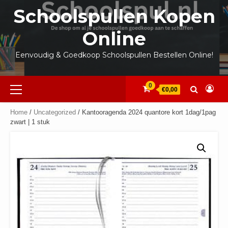
Ga
Schoolspullen Kopen
naar
de
Online
inhoud
Eenvoudig & Goedkoop Schoolspullen Bestellen Online!
Primair
0
€0,00
menu
Home
/
Uncategorized
/ Kantooragenda 2024 quantore kort 1dag/1pag
zwart | 1 stuk