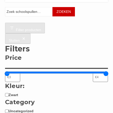
Zoeken
ZOEKEN
Filter producten
Sluiten
Filters
Price
Kleur:
Zwart
Kleur:
Category
Uncategorized
Categorie