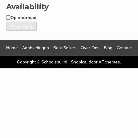
Availability
Op voorraad
Beschikbaarheid
Toepassen
Home
Aanbiedingen
Best Sellers
Over Ons
Blog
Contact
Copyright © Schoolspul.nl
|
Shopical
door AF themes.