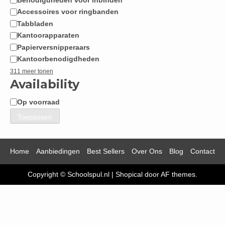
Accessoires voor ringbanden
Tabbladen
Kantoorapparaten
Papierversnipperaars
Kantoorbenodigdheden
311 meer tonen
Availability
Op voorraad
Beschikbaarheid
Toepassen
Home
Aanbiedingen
Best Sellers
Over Ons
Blog
Contact
Copyright © Schoolspul.nl
|
Shopical
door AF themes.