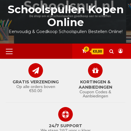
Ga
Schoolspullen Kopen
naar
de
Online
inhoud
Eenvoudig & Goedkoop Schoolspullen Bestellen Online!
Primair
0
€0,00
menu
GRATIS VERZENDING
KORTINGEN &
Op alle orders boven
AANBIEDINGEN
€50.00
Coupon Codes &
Aanbiedingen
24/7 SUPPORT
We staan 24/7 voor u klaar