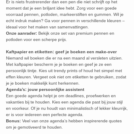
Er is niets frustrerender dan een pen die niet schrijft op het
moment dat je een briljant idee hebt. Zorg voor een goede
voorraad pennen, potloden, markeerstiften en gummen. Wil je
echt indruk maken? Ga voor pennen in verschillende kleuren –
ideaal voor het maken van samenvattingen.
Onze aanrader:
Bekijk onze set van premium pennen en
potloden voor een scherpe prijs.
Kaftpapier en etiketten: geef je boeken een make-over
Niemand wil boeken die er na een maand al versleten uitzien.
Met kaftpapier bescherm je je boeken en geef je ze een
persoonlijk tintje. Kies uit trendy prints of houd het simpel met
effen kleuren. Vergeet ook niet om etiketten te gebruiken, zodat
je je boeken makkelijk kunt herkennen.
Agenda’s: jouw persoonlijke assistent
Een goede agenda helpt je om deadlines, proefwerken en
vakanties bij te houden. Kies een agenda die past bij jouw stijl
en voorkeur. Of je nu houdt van minimalistisch of lekker kleurrijk,
er is voor iedereen een perfecte agenda.
Bonus:
Veel van onze agenda’s hebben inspirerende quotes
om je gemotiveerd te houden.