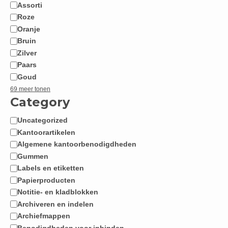
Assorti
Roze
Oranje
Bruin
Zilver
Paars
Goud
69 meer tonen
Category
Uncategorized
Categorie
Kantoorartikelen
Algemene kantoorbenodigdheden
Gummen
Labels en etiketten
Papierproducten
Notitie- en kladblokken
Archiveren en indelen
Archiefmappen
Benodigdheden voor inbinden