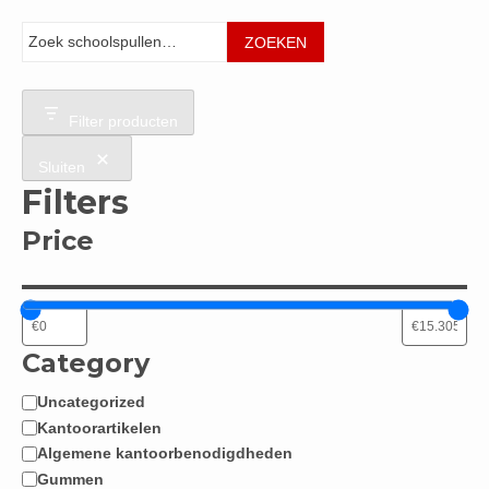
Zoeken
ZOEKEN
Filter producten
Sluiten
Filters
Price
Category
Uncategorized
Categorie
Kantoorartikelen
Algemene kantoorbenodigdheden
Gummen