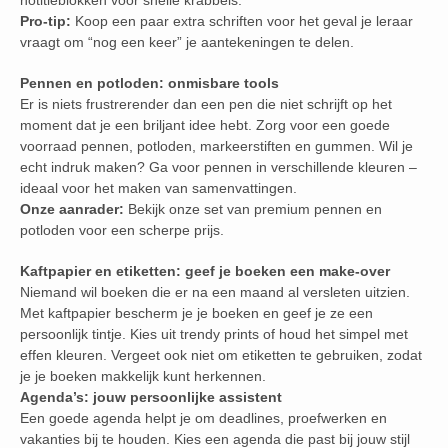
notitieblokken voor snelle krabbels.
Pro-tip:
Koop een paar extra schriften voor het geval je leraar
vraagt om “nog een keer” je aantekeningen te delen.
Pennen en potloden: onmisbare tools
Er is niets frustrerender dan een pen die niet schrijft op het
moment dat je een briljant idee hebt. Zorg voor een goede
voorraad pennen, potloden, markeerstiften en gummen. Wil je
echt indruk maken? Ga voor pennen in verschillende kleuren –
ideaal voor het maken van samenvattingen.
Onze aanrader:
Bekijk onze set van premium pennen en
potloden voor een scherpe prijs.
Kaftpapier en etiketten: geef je boeken een make-over
Niemand wil boeken die er na een maand al versleten uitzien.
Met kaftpapier bescherm je je boeken en geef je ze een
persoonlijk tintje. Kies uit trendy prints of houd het simpel met
effen kleuren. Vergeet ook niet om etiketten te gebruiken, zodat
je je boeken makkelijk kunt herkennen.
Agenda’s: jouw persoonlijke assistent
Een goede agenda helpt je om deadlines, proefwerken en
vakanties bij te houden. Kies een agenda die past bij jouw stijl