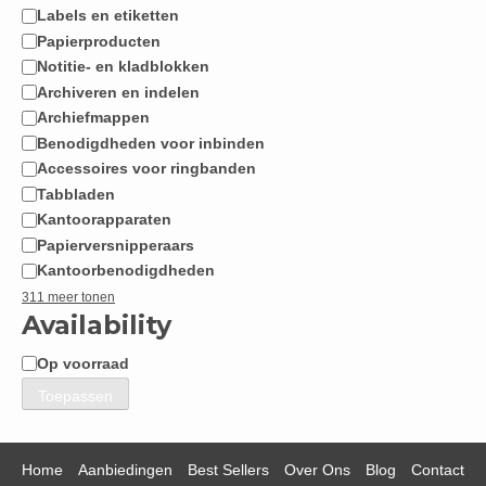
Labels en etiketten
Papierproducten
Notitie- en kladblokken
Archiveren en indelen
Archiefmappen
Benodigdheden voor inbinden
Accessoires voor ringbanden
Tabbladen
Kantoorapparaten
Papierversnipperaars
Kantoorbenodigdheden
311 meer tonen
Availability
Op voorraad
Beschikbaarheid
Toepassen
Home
Aanbiedingen
Best Sellers
Over Ons
Blog
Contact