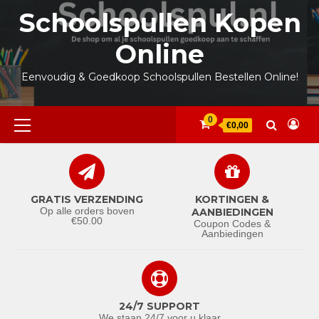
Ga
Schoolspullen Kopen
naar
de
Online
inhoud
Eenvoudig & Goedkoop Schoolspullen Bestellen Online!
Primair
0
€0,00
menu
GRATIS VERZENDING
KORTINGEN &
Op alle orders boven
AANBIEDINGEN
€50.00
Coupon Codes &
Aanbiedingen
24/7 SUPPORT
We staan 24/7 voor u klaar