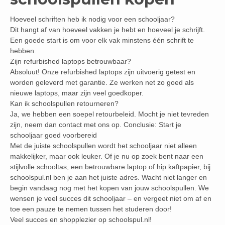
Hoeveel schriften heb ik nodig voor een schooljaar?
Dit hangt af van hoeveel vakken je hebt en hoeveel je schrijft.
Een goede start is om voor elk vak minstens één schrift te
hebben.
Zijn refurbished laptops betrouwbaar?
Absoluut! Onze refurbished laptops zijn uitvoerig getest en
worden geleverd met garantie. Ze werken net zo goed als
nieuwe laptops, maar zijn veel goedkoper.
Kan ik schoolspullen retourneren?
Ja, we hebben een soepel retourbeleid. Mocht je niet tevreden
zijn, neem dan contact met ons op. Conclusie: Start je
schooljaar goed voorbereid
Met de juiste schoolspullen wordt het schooljaar niet alleen
makkelijker, maar ook leuker. Of je nu op zoek bent naar een
stijlvolle schooltas, een betrouwbare laptop of hip kaftpapier, bij
schoolspul.nl ben je aan het juiste adres. Wacht niet langer en
begin vandaag nog met het kopen van jouw schoolspullen. We
wensen je veel succes dit schooljaar – en vergeet niet om af en
toe een pauze te nemen tussen het studeren door!
Veel succes en shopplezier op schoolspul.nl!