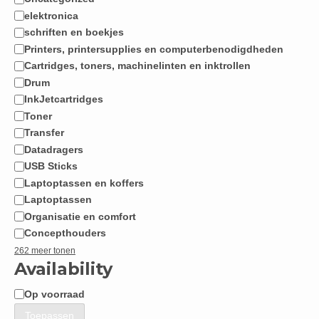
Categorie
elektronica
schriften en boekjes
Printers, printersupplies en computerbenodigdheden
Cartridges, toners, machinelinten en inktrollen
Drum
InkJetcartridges
Toner
Transfer
Datadragers
USB Sticks
Laptoptassen en koffers
Laptoptassen
Organisatie en comfort
Concepthouders
262 meer tonen
Availability
Op voorraad
Beschikbaarheid
Toepassen