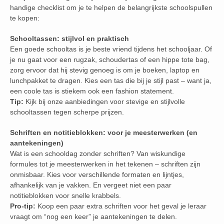
handige checklist om je te helpen de belangrijkste schoolspullen
te kopen:
Schooltassen: stijlvol en praktisch
Een goede schooltas is je beste vriend tijdens het schooljaar. Of
je nu gaat voor een rugzak, schoudertas of een hippe tote bag,
zorg ervoor dat hij stevig genoeg is om je boeken, laptop en
lunchpakket te dragen. Kies een tas die bij je stijl past – want ja,
een coole tas is stiekem ook een fashion statement.
Tip:
Kijk bij onze aanbiedingen voor stevige en stijlvolle
schooltassen tegen scherpe prijzen.
Schriften en notitieblokken: voor je meesterwerken (en
aantekeningen)
Wat is een schooldag zonder schriften? Van wiskundige
formules tot je meesterwerken in het tekenen – schriften zijn
onmisbaar. Kies voor verschillende formaten en lijntjes,
afhankelijk van je vakken. En vergeet niet een paar
notitieblokken voor snelle krabbels.
Pro-tip:
Koop een paar extra schriften voor het geval je leraar
vraagt om “nog een keer” je aantekeningen te delen.