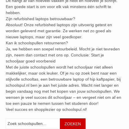
Dit hangt af van hoeveel vakken je hebt en hoeveel je schrijft.
Een goede start is om voor elk vak minstens één schrift te
hebben.
Zijn refurbished laptops betrouwbaar?
Absoluut! Onze refurbished laptops zijn uitvoerig getest en
worden geleverd met garantie. Ze werken net zo goed als
nieuwe laptops, maar zijn veel goedkoper.
Kan ik schoolspullen retourneren?
Ja, we hebben een soepel retourbeleid. Mocht je niet tevreden
zijn, neem dan contact met ons op. Conclusie: Start je
schooljaar goed voorbereid
Met de juiste schoolspullen wordt het schooljaar niet alleen
makkelijker, maar ook leuker. Of je nu op zoek bent naar een
stijlvolle schooltas, een betrouwbare laptop of hip kaftpapier, bij
schoolspul.nl ben je aan het juiste adres. Wacht niet langer en
begin vandaag nog met het kopen van jouw schoolspullen. We
wensen je veel succes dit schooljaar – en vergeet niet om af en
toe een pauze te nemen tussen het studeren door!
Veel succes en shopplezier op schoolspul.nl!
Zoeken
ZOEKEN