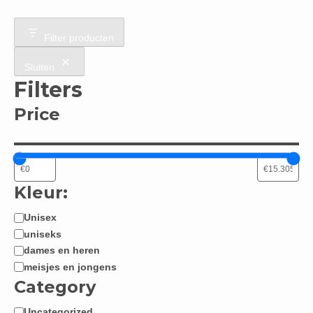
Filter producten
Sluiten
Filters
Price
Kleur:
Unisex
Jongen
uniseks
/
dames en heren
Meisje:
meisjes en jongens
Category
Uncategorized