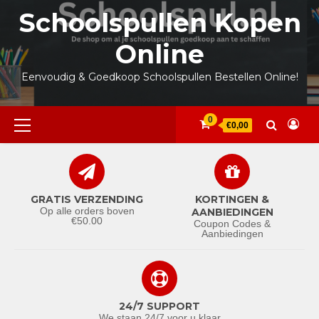
Ga
Schoolspullen Kopen
naar
de
Online
inhoud
Eenvoudig & Goedkoop Schoolspullen Bestellen Online!
Primair
0
€0,00
menu
GRATIS VERZENDING
KORTINGEN &
Op alle orders boven
AANBIEDINGEN
€50.00
Coupon Codes &
Aanbiedingen
24/7 SUPPORT
We staan 24/7 voor u klaar