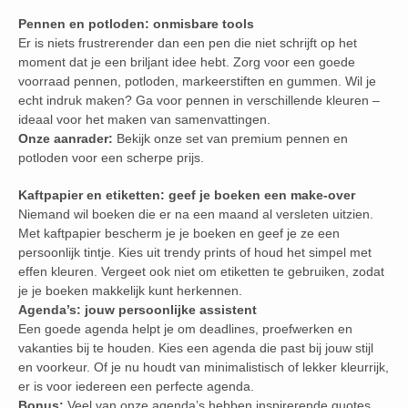
Pennen en potloden: onmisbare tools
Er is niets frustrerender dan een pen die niet schrijft op het
moment dat je een briljant idee hebt. Zorg voor een goede
voorraad pennen, potloden, markeerstiften en gummen. Wil je
echt indruk maken? Ga voor pennen in verschillende kleuren –
ideaal voor het maken van samenvattingen.
Onze aanrader:
Bekijk onze set van premium pennen en
potloden voor een scherpe prijs.
Kaftpapier en etiketten: geef je boeken een make-over
Niemand wil boeken die er na een maand al versleten uitzien.
Met kaftpapier bescherm je je boeken en geef je ze een
persoonlijk tintje. Kies uit trendy prints of houd het simpel met
effen kleuren. Vergeet ook niet om etiketten te gebruiken, zodat
je je boeken makkelijk kunt herkennen.
Agenda’s: jouw persoonlijke assistent
Een goede agenda helpt je om deadlines, proefwerken en
vakanties bij te houden. Kies een agenda die past bij jouw stijl
en voorkeur. Of je nu houdt van minimalistisch of lekker kleurrijk,
er is voor iedereen een perfecte agenda.
Bonus:
Veel van onze agenda’s hebben inspirerende quotes