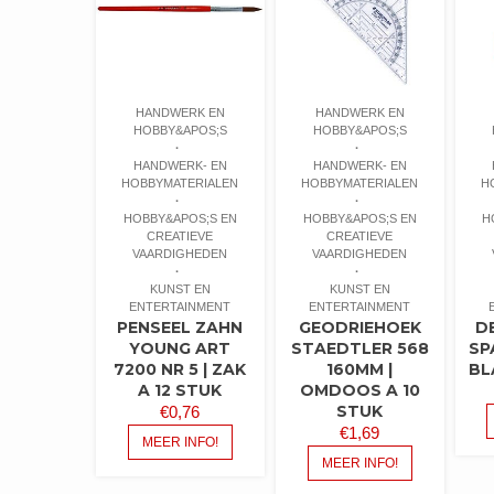
HANDWERK EN
HANDWERK EN
HOBBY&APOS;S
HOBBY&APOS;S
HANDWERK- EN
HANDWERK- EN
HOBBYMATERIALEN
HOBBYMATERIALEN
H
HOBBY&APOS;S EN
HOBBY&APOS;S EN
H
CREATIEVE
CREATIEVE
VAARDIGHEDEN
VAARDIGHEDEN
KUNST EN
KUNST EN
ENTERTAINMENT
ENTERTAINMENT
PENSEEL ZAHN
GEODRIEHOEK
D
YOUNG ART
STAEDTLER 568
SP
7200 NR 5 | ZAK
160MM |
BL
A 12 STUK
OMDOOS A 10
STUK
€
0,76
€
1,69
MEER INFO!
MEER INFO!