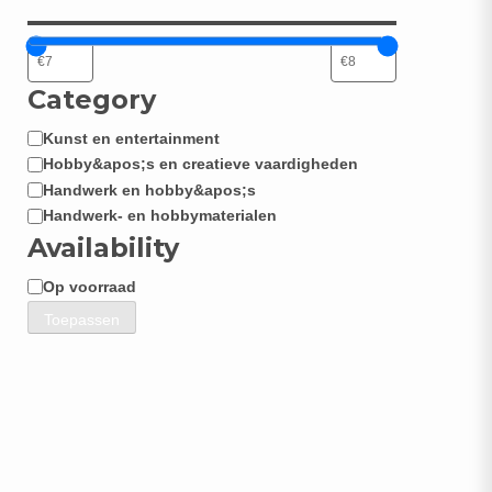
Category
Kunst en entertainment
Categorie
Hobby&apos;s en creatieve vaardigheden
Handwerk en hobby&apos;s
Handwerk- en hobbymaterialen
Availability
Op voorraad
Beschikbaarheid
Toepassen