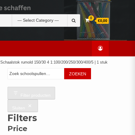
Zoek
0
€0,00
naar:
 Schaalstok rumold 150/30 4 1:100/200/250/300/400/5 | 1 stuk
Zoeken
ZOEKEN
Filter producten
Sluiten
Filters
Price