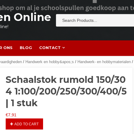
en Online
ine!
R ONS
BLOG
CONTACT
vaardigheden
/
Handwerk en hobby&apos;s
/
Handwerk- en hobbymaterialen
/
Schaalstok rumold 150/30
4 1:100/200/250/300/400/5
| 1 stuk
€
7,91
ADD TO CART