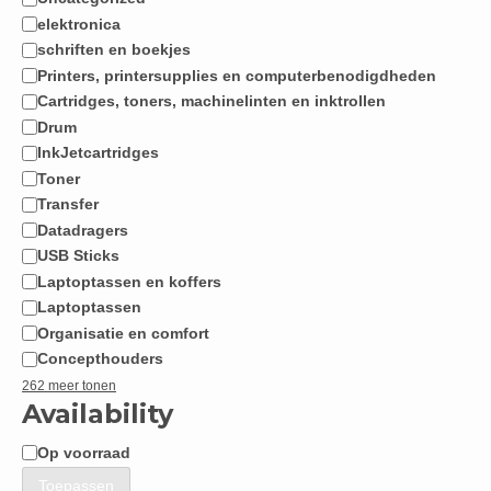
Categorie
elektronica
schriften en boekjes
Printers, printersupplies en computerbenodigdheden
Cartridges, toners, machinelinten en inktrollen
Drum
InkJetcartridges
Toner
Transfer
Datadragers
USB Sticks
Laptoptassen en koffers
Laptoptassen
Organisatie en comfort
Concepthouders
262 meer tonen
Availability
Op voorraad
Beschikbaarheid
Toepassen