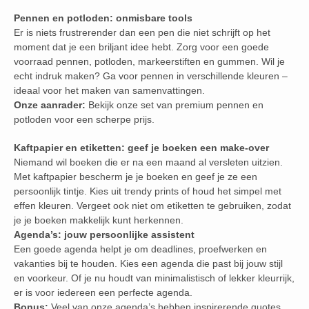
Pennen en potloden: onmisbare tools
Er is niets frustrerender dan een pen die niet schrijft op het
moment dat je een briljant idee hebt. Zorg voor een goede
voorraad pennen, potloden, markeerstiften en gummen. Wil je
echt indruk maken? Ga voor pennen in verschillende kleuren –
ideaal voor het maken van samenvattingen.
Onze aanrader:
Bekijk onze set van premium pennen en
potloden voor een scherpe prijs.
Kaftpapier en etiketten: geef je boeken een make-over
Niemand wil boeken die er na een maand al versleten uitzien.
Met kaftpapier bescherm je je boeken en geef je ze een
persoonlijk tintje. Kies uit trendy prints of houd het simpel met
effen kleuren. Vergeet ook niet om etiketten te gebruiken, zodat
je je boeken makkelijk kunt herkennen.
Agenda’s: jouw persoonlijke assistent
Een goede agenda helpt je om deadlines, proefwerken en
vakanties bij te houden. Kies een agenda die past bij jouw stijl
en voorkeur. Of je nu houdt van minimalistisch of lekker kleurrijk,
er is voor iedereen een perfecte agenda.
Bonus:
Veel van onze agenda’s hebben inspirerende quotes