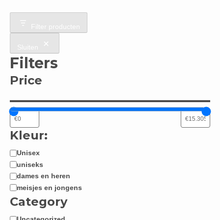
Filter producten
Sluiten
Filters
Price
Kleur:
Unisex
Jongen
uniseks
/
dames en heren
Meisje:
meisjes en jongens
Category
Uncategorized