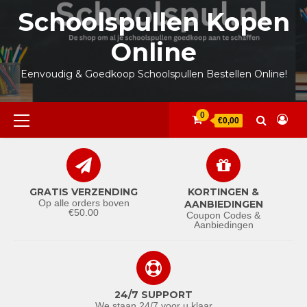
Ga
Schoolspullen Kopen
naar
de
Online
inhoud
Eenvoudig & Goedkoop Schoolspullen Bestellen Online!
Primair
0
€0,00
menu
GRATIS VERZENDING
KORTINGEN &
Op alle orders boven
AANBIEDINGEN
€50.00
Coupon Codes &
Aanbiedingen
24/7 SUPPORT
We staan 24/7 voor u klaar