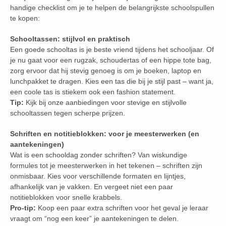
handige checklist om je te helpen de belangrijkste schoolspullen
te kopen:
Schooltassen: stijlvol en praktisch
Een goede schooltas is je beste vriend tijdens het schooljaar. Of
je nu gaat voor een rugzak, schoudertas of een hippe tote bag,
zorg ervoor dat hij stevig genoeg is om je boeken, laptop en
lunchpakket te dragen. Kies een tas die bij je stijl past – want ja,
een coole tas is stiekem ook een fashion statement.
Tip:
Kijk bij onze aanbiedingen voor stevige en stijlvolle
schooltassen tegen scherpe prijzen.
Schriften en notitieblokken: voor je meesterwerken (en
aantekeningen)
Wat is een schooldag zonder schriften? Van wiskundige
formules tot je meesterwerken in het tekenen – schriften zijn
onmisbaar. Kies voor verschillende formaten en lijntjes,
afhankelijk van je vakken. En vergeet niet een paar
notitieblokken voor snelle krabbels.
Pro-tip:
Koop een paar extra schriften voor het geval je leraar
vraagt om “nog een keer” je aantekeningen te delen.