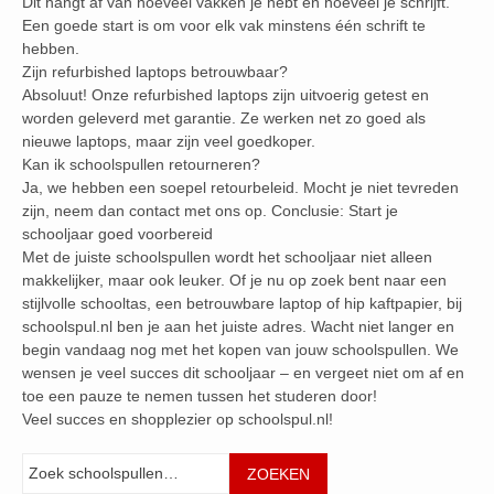
Dit hangt af van hoeveel vakken je hebt en hoeveel je schrijft.
Een goede start is om voor elk vak minstens één schrift te
hebben.
Zijn refurbished laptops betrouwbaar?
Absoluut! Onze refurbished laptops zijn uitvoerig getest en
worden geleverd met garantie. Ze werken net zo goed als
nieuwe laptops, maar zijn veel goedkoper.
Kan ik schoolspullen retourneren?
Ja, we hebben een soepel retourbeleid. Mocht je niet tevreden
zijn, neem dan contact met ons op. Conclusie: Start je
schooljaar goed voorbereid
Met de juiste schoolspullen wordt het schooljaar niet alleen
makkelijker, maar ook leuker. Of je nu op zoek bent naar een
stijlvolle schooltas, een betrouwbare laptop of hip kaftpapier, bij
schoolspul.nl ben je aan het juiste adres. Wacht niet langer en
begin vandaag nog met het kopen van jouw schoolspullen. We
wensen je veel succes dit schooljaar – en vergeet niet om af en
toe een pauze te nemen tussen het studeren door!
Veel succes en shopplezier op schoolspul.nl!
Zoeken
ZOEKEN