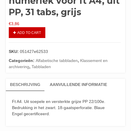
numeriek voor ft A4, uit
PP, 31 tabs, grijs
€
3,86
ADD TO CART
SKU:
051427e62533
Categorieën:
Alfabetische tabbladen
,
Klassement en
archivering
,
Tabbladen
BESCHRIJVING
AANVULLENDE INFORMATIE
Ft A4. Uit soepele en versterkte grijze PP 22/100e.
Bedrukking in het zwart. 18-gaatsperforatie. Blaue
Engel gecertificeerd.