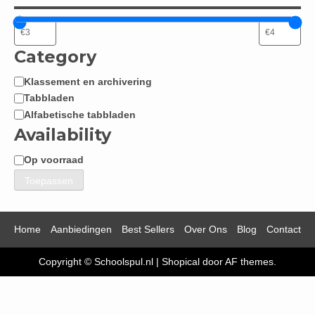
Category
Klassement en archivering
Categorie
Tabbladen
Alfabetische tabbladen
Availability
Op voorraad
Beschikbaarheid
Toepassen
Home
Aanbiedingen
Best Sellers
Over Ons
Blog
Contact
Copyright © Schoolspul.nl
|
Shopical
door AF themes.