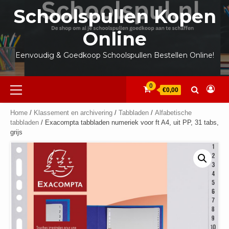
Ga
Schoolspullen Kopen
naar
de
Online
inhoud
Eenvoudig & Goedkoop Schoolspullen Bestellen Online!
Primair
0
€0,00
menu
Home
/
Klassement en archivering
/
Tabbladen
/
Alfabetische
tabbladen
/ Exacompta tabbladen numeriek voor ft A4, uit PP, 31 tabs,
grijs