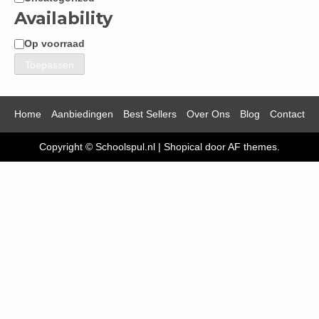
Categorie
Availability
Op voorraad
Beschikbaarheid
Toepassen
Home
Aanbiedingen
Best Sellers
Over Ons
Blog
Contact
Copyright © Schoolspul.nl
|
Shopical
door AF themes.