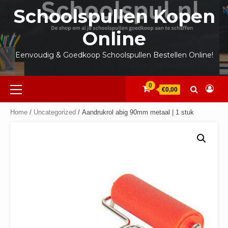
Ga
Schoolspullen Kopen
naar
de
Online
inhoud
Eenvoudig & Goedkoop Schoolspullen Bestellen Online!
Primair
0
€0,00
menu
Home
/
Uncategorized
/ Aandrukrol abig 90mm metaal | 1 stuk