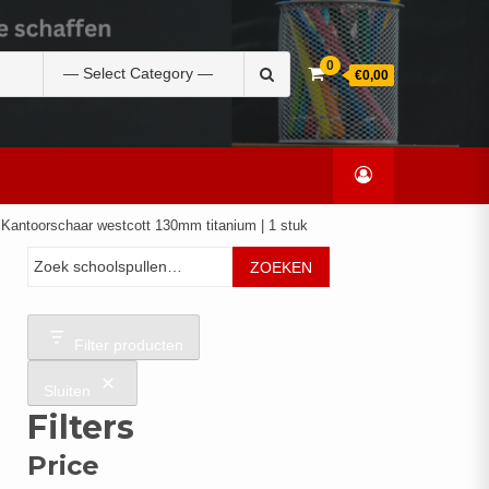
Zoek
0
€0,00
naar:
 Kantoorschaar westcott 130mm titanium | 1 stuk
Zoeken
ZOEKEN
Filter producten
Sluiten
Filters
Price