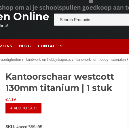
en Online
ine!
R ONS
BLOG
CONTACT
vaardigheden
/
Handwerk en hobby&apos;s
/
Handwerk- en hobbymaterialen
/
Kantoorschaar westcott
130mm titanium | 1 stuk
€
7,19
ADD TO CART
SKU:
4accdf689a95