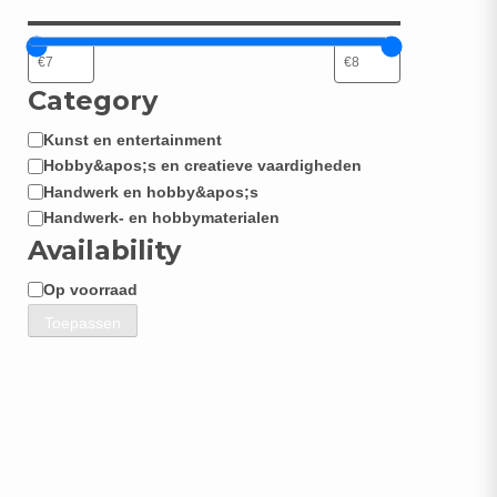
Category
Kunst en entertainment
Categorie
Hobby&apos;s en creatieve vaardigheden
Handwerk en hobby&apos;s
Handwerk- en hobbymaterialen
Availability
Op voorraad
Beschikbaarheid
Toepassen