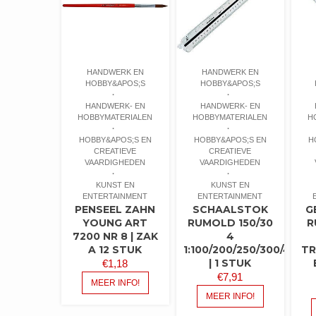
HANDWERK EN
HANDWERK EN
HOBBY&APOS;S
HOBBY&APOS;S
HANDWERK- EN
HANDWERK- EN
HOBBYMATERIALEN
HOBBYMATERIALEN
H
HOBBY&APOS;S EN
HOBBY&APOS;S EN
H
CREATIEVE
CREATIEVE
VAARDIGHEDEN
VAARDIGHEDEN
KUNST EN
KUNST EN
ENTERTAINMENT
ENTERTAINMENT
PENSEEL ZAHN
SCHAALSTOK
G
YOUNG ART
RUMOLD 150/30
R
7200 NR 8 | ZAK
4
A 12 STUK
1:100/200/250/300/400/5
TR
| 1 STUK
€
1,18
€
7,91
MEER INFO!
MEER INFO!