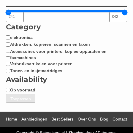
Category
elektronica
Categorie
Afdrukken, kopiëren, scannen en faxen
Accessoires voor printers, kopieerapparaten en
faxmachines
Verbruiksartikelen voor printer
Toner- en inkjetcartridges
Availability
Op voorraad
Beschikbaarheid
Toepassen
Home
Aanbiedingen
Best Sellers
Over Ons
Blog
Contact
Copyright © Schoolspul.nl
|
Shopical
door AF themes.