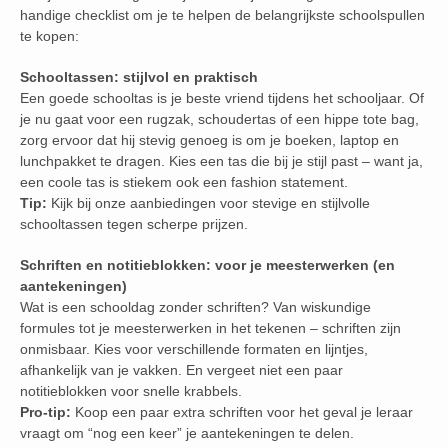
handige checklist om je te helpen de belangrijkste schoolspullen
te kopen:
Schooltassen: stijlvol en praktisch
Een goede schooltas is je beste vriend tijdens het schooljaar. Of
je nu gaat voor een rugzak, schoudertas of een hippe tote bag,
zorg ervoor dat hij stevig genoeg is om je boeken, laptop en
lunchpakket te dragen. Kies een tas die bij je stijl past – want ja,
een coole tas is stiekem ook een fashion statement.
Tip:
Kijk bij onze aanbiedingen voor stevige en stijlvolle
schooltassen tegen scherpe prijzen.
Schriften en notitieblokken: voor je meesterwerken (en
aantekeningen)
Wat is een schooldag zonder schriften? Van wiskundige
formules tot je meesterwerken in het tekenen – schriften zijn
onmisbaar. Kies voor verschillende formaten en lijntjes,
afhankelijk van je vakken. En vergeet niet een paar
notitieblokken voor snelle krabbels.
Pro-tip:
Koop een paar extra schriften voor het geval je leraar
vraagt om “nog een keer” je aantekeningen te delen.