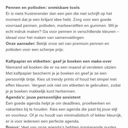
Pennen en potloden: onmisbare tools
Er is niets frustrerender dan een pen die niet schrijft op het
moment dat je een briljant idee hebt. Zorg voor een goede
voorraad pennen, potloden, markeerstiften en gummen. Wil je
echt indruk maken? Ga voor pennen in verschillende kleuren –
ideaal voor het maken van samenvattingen.
Onze aanrader:
Bekijk onze set van premium pennen en
potloden voor een scherpe prijs.
Kaftpapier en etiketten: geef je boeken een make-over
Niemand wil boeken die er na een maand al versleten uitzien.
Met kaftpapier bescherm je je boeken en geef je ze een
persoonlijk tintje. Kies uit trendy prints of houd het simpel met
effen kleuren. Vergeet ook niet om etiketten te gebruiken, zodat
je je boeken makkelijk kunt herkennen.
Agenda’s: jouw persoonlijke assistent
Een goede agenda helpt je om deadlines, proefwerken en
vakanties bij te houden. Kies een agenda die past bij jouw stijl
en voorkeur. Of je nu houdt van minimalistisch of lekker kleurrijk,
er is voor iedereen een perfecte agenda.
Bonus:
Veel van onze agenda’s hebben inspirerende quotes