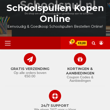
Ga
Schoolspullen Kopen
naar
de
Online
inhoud
Eenvoudig & Goedkoop Schoolspullen Bestellen Online!
Primair
0
€0,00
menu
GRATIS VERZENDING
KORTINGEN &
Op alle orders boven
AANBIEDINGEN
€50.00
Coupon Codes &
Aanbiedingen
24/7 SUPPORT
We staan 24/7 voor u klaar