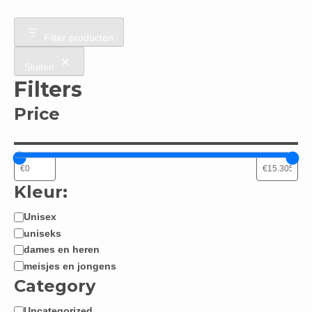
Filter producten
Sluiten
Filters
Price
Kleur:
Unisex
Jongen
uniseks
/
dames en heren
Meisje:
meisjes en jongens
Category
Uncategorized