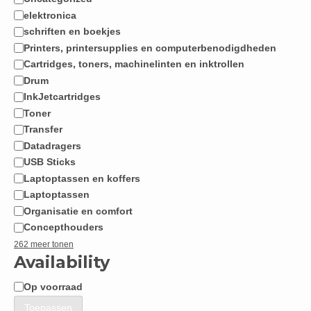
Categorie
elektronica
schriften en boekjes
Printers, printersupplies en computerbenodigdheden
Cartridges, toners, machinelinten en inktrollen
Drum
InkJetcartridges
Toner
Transfer
Datadragers
USB Sticks
Laptoptassen en koffers
Laptoptassen
Organisatie en comfort
Concepthouders
262 meer tonen
Availability
Op voorraad
Beschikbaarheid
Toepassen