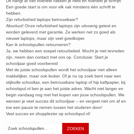
Dit hangt af van hoeveel vakken je hebt en hoeveel je schrijft.
Een goede start is om voor elk vak minstens één schrift te
hebben.
Zijn refurbished laptops betrouwbaar?
Absoluut! Onze refurbished laptops zijn uitvoerig getest en
worden geleverd met garantie. Ze werken net zo goed als
nieuwe laptops, maar zijn veel goedkoper.
Kan ik schoolspullen retourneren?
Ja, we hebben een soepel retourbeleid. Mocht je niet tevreden
zijn, neem dan contact met ons op. Conclusie: Start je
schooljaar goed voorbereid
Met de juiste schoolspullen wordt het schooljaar niet alleen
makkelijker, maar ook leuker. Of je nu op zoek bent naar een
stijlvolle schooltas, een betrouwbare laptop of hip kaftpapier, bij
schoolspul.nl ben je aan het juiste adres. Wacht niet langer en
begin vandaag nog met het kopen van jouw schoolspullen. We
wensen je veel succes dit schooljaar – en vergeet niet om af en
toe een pauze te nemen tussen het studeren door!
Veel succes en shopplezier op schoolspul.nl!
Zoeken
ZOEKEN