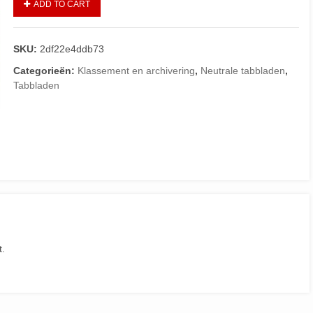
ADD TO CART
SKU:
2df22e4ddb73
Categorieën:
Klassement en archivering
,
Neutrale tabbladen
,
Tabbladen
t.