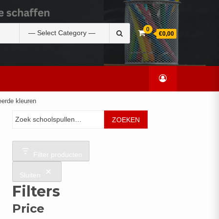
Zoek
0
€0,00
naar:
eerde kleuren
Zoeken
ZOEKEN
Filter producten
Sluiten
Filters
Price