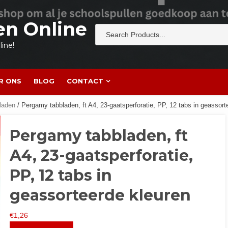
en Online
ine!
R ONS
BLOG
CONTACT
laden
/ Pergamy tabbladen, ft A4, 23-gaatsperforatie, PP, 12 tabs in geassort
Pergamy tabbladen, ft
A4, 23-gaatsperforatie,
PP, 12 tabs in
geassorteerde kleuren
€
1,26