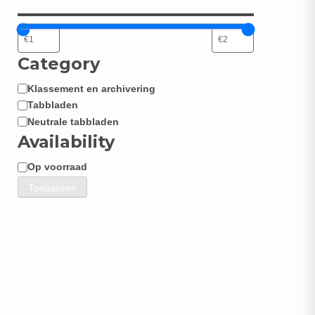
Category
Klassement en archivering
Categorie
Tabbladen
Neutrale tabbladen
Availability
Op voorraad
Beschikbaarheid
Toepassen