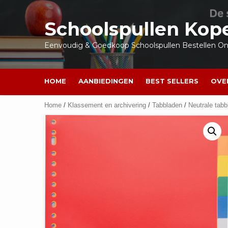
Ga
naar
Schoolspullen Kop
de
inhoud
Eenvoudig & Goedkoop Schoolspullen Bestellen Onl
HOME
AANBIEDINGEN
BEST SELLERS
OVE
Home
/
Klassement en archivering
/
Tabbladen
/
Neutrale tabb