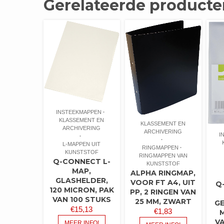
Gerelateerde producte
INSTEEKMAPPEN
KLASSEMENT EN
KLASSEMENT EN
ARCHIVERING
ARCHIVERING
I
L-MAPPEN UIT
RINGMAPPEN
KUNSTSTOF
RINGMAPPEN VAN
Q-CONNECT L-
KUNSTSTOF
MAP,
ALPHA RINGMAP,
GLASHELDER,
VOOR FT A4, UIT
Q
120 MICRON, PAK
PP, 2 RINGEN VAN
VAN 100 STUKS
25 MM, ZWART
GE
€
15,13
€
1,83
V
MEER INFO!