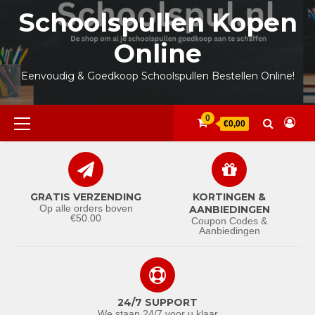
Ga
Schoolspullen Kopen
naar
de
Online
inhoud
Eenvoudig & Goedkoop Schoolspullen Bestellen Online!
Primair
0
€0,00
menu
GRATIS VERZENDING
KORTINGEN &
Op alle orders boven
AANBIEDINGEN
€50.00
Coupon Codes &
Aanbiedingen
24/7 SUPPORT
We staan 24/7 voor u klaar