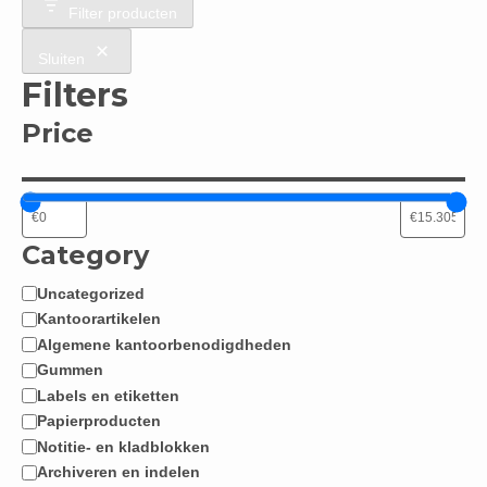
Filter producten
Sluiten
Filters
Price
Category
Uncategorized
Categorie
Kantoorartikelen
Algemene kantoorbenodigdheden
Gummen
Labels en etiketten
Papierproducten
Notitie- en kladblokken
Archiveren en indelen