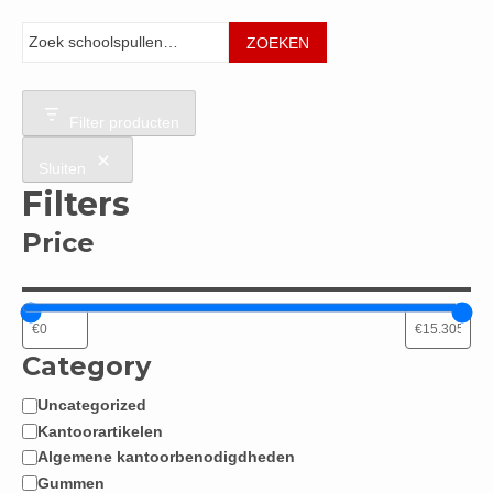
Zoeken
ZOEKEN
Filter producten
Sluiten
Filters
Price
Category
Uncategorized
Categorie
Kantoorartikelen
Algemene kantoorbenodigdheden
Gummen