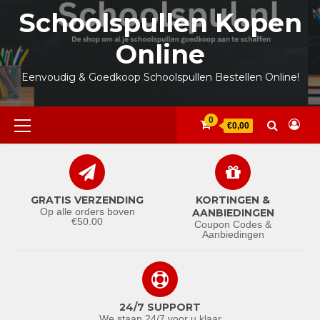
Ga
Schoolspullen Kopen
naar
de
Online
inhoud
Eenvoudig & Goedkoop Schoolspullen Bestellen Online!
Primair
0
€0,00
menu
GRATIS VERZENDING
KORTINGEN &
Op alle orders boven
AANBIEDINGEN
€50.00
Coupon Codes &
Aanbiedingen
24/7 SUPPORT
We staan 24/7 voor u klaar