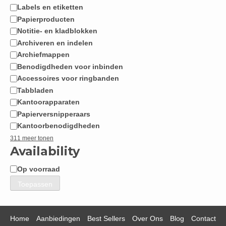
Labels en etiketten
Papierproducten
Notitie- en kladblokken
Archiveren en indelen
Archiefmappen
Benodigdheden voor inbinden
Accessoires voor ringbanden
Tabbladen
Kantoorapparaten
Papierversnipperaars
Kantoorbenodigdheden
311 meer tonen
Availability
Op voorraad
Beschikbaarheid
Toepassen
Home
Aanbiedingen
Best Sellers
Over Ons
Blog
Contact