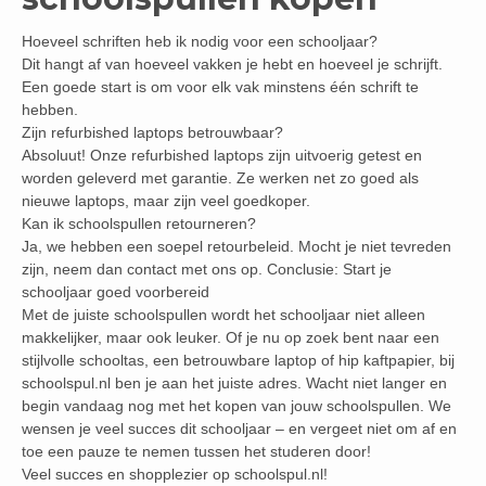
Hoeveel schriften heb ik nodig voor een schooljaar?
Dit hangt af van hoeveel vakken je hebt en hoeveel je schrijft.
Een goede start is om voor elk vak minstens één schrift te
hebben.
Zijn refurbished laptops betrouwbaar?
Absoluut! Onze refurbished laptops zijn uitvoerig getest en
worden geleverd met garantie. Ze werken net zo goed als
nieuwe laptops, maar zijn veel goedkoper.
Kan ik schoolspullen retourneren?
Ja, we hebben een soepel retourbeleid. Mocht je niet tevreden
zijn, neem dan contact met ons op. Conclusie: Start je
schooljaar goed voorbereid
Met de juiste schoolspullen wordt het schooljaar niet alleen
makkelijker, maar ook leuker. Of je nu op zoek bent naar een
stijlvolle schooltas, een betrouwbare laptop of hip kaftpapier, bij
schoolspul.nl ben je aan het juiste adres. Wacht niet langer en
begin vandaag nog met het kopen van jouw schoolspullen. We
wensen je veel succes dit schooljaar – en vergeet niet om af en
toe een pauze te nemen tussen het studeren door!
Veel succes en shopplezier op schoolspul.nl!