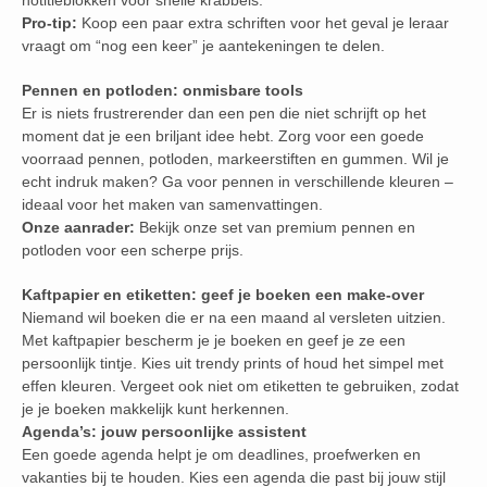
notitieblokken voor snelle krabbels.
Pro-tip:
Koop een paar extra schriften voor het geval je leraar
vraagt om “nog een keer” je aantekeningen te delen.
Pennen en potloden: onmisbare tools
Er is niets frustrerender dan een pen die niet schrijft op het
moment dat je een briljant idee hebt. Zorg voor een goede
voorraad pennen, potloden, markeerstiften en gummen. Wil je
echt indruk maken? Ga voor pennen in verschillende kleuren –
ideaal voor het maken van samenvattingen.
Onze aanrader:
Bekijk onze set van premium pennen en
potloden voor een scherpe prijs.
Kaftpapier en etiketten: geef je boeken een make-over
Niemand wil boeken die er na een maand al versleten uitzien.
Met kaftpapier bescherm je je boeken en geef je ze een
persoonlijk tintje. Kies uit trendy prints of houd het simpel met
effen kleuren. Vergeet ook niet om etiketten te gebruiken, zodat
je je boeken makkelijk kunt herkennen.
Agenda’s: jouw persoonlijke assistent
Een goede agenda helpt je om deadlines, proefwerken en
vakanties bij te houden. Kies een agenda die past bij jouw stijl