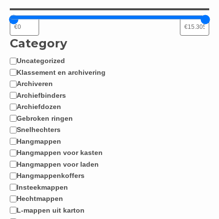
Category
Uncategorized
Categorie
Klassement en archivering
Archiveren
Archiefbinders
Archiefdozen
Gebroken ringen
Snelhechters
Hangmappen
Hangmappen voor kasten
Hangmappen voor laden
Hangmappenkoffers
Insteekmappen
Hechtmappen
L-mappen uit karton