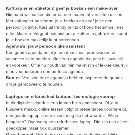
Kaftpapier en etiketten: geef je boeken een make-over
Niemand wil boeken die er na een maand al versleten uitzien.
Met kaftpapier bescherm je je boeken en geef je ze een
persoonlijk tintje. Kies uit trendy prints of houd het simpel met
effen kleuren. Vergeet ook niet om etiketten te gebruiken, zodat
je je boeken makkelijk kunt herkennen.
Agenda’s: jouw persoonlijke assistent
Een goede agenda helpt je om deadlines, proefwerken en
vakanties bij te houden. Kies een agenda die past bij jouw stijl
en voorkeur. Of je nu houdt van minimalistisch of lekker kleurrijk,
er is voor iedereen een perfecte agenda.
Bonus:
Veel van onze agenda’s hebben inspirerende quotes
om je gemotiveerd te houden.
Laptops en refurbished laptops: technologie voorop
In dit digitale tijdperk is een laptop bijna onmisbaar. Of je nu
huiswerk maakt, online lessen volgt of presentaties voorbereidt,
een goede laptop is een investering die het waard is. Wil je
besparen? Overweeg een refurbished laptop. Die zijn niet alleen
goedkoper, maar ook duurzamer.
Onze favoriet:
Bekijk onze collectie van budgetvriendelijke