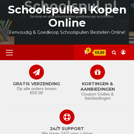
Ga
Schoolspullen Kopen
naar
de
Online
inhoud
Eenvoudig & Goedkoop Schoolspullen Bestellen Online!
Primair
0
€0,00
menu
GRATIS VERZENDING
KORTINGEN &
Op alle orders boven
AANBIEDINGEN
€50.00
Coupon Codes &
Aanbiedingen
24/7 SUPPORT
We staan 24/7 voor u klaar