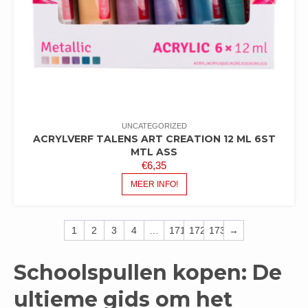
UNCATEGORIZED
ACRYLVERF TALENS ART CREATION 12 ML 6ST
MTL ASS
€
6,35
MEER INFO!
1
2
3
4
…
171
172
173
→
Schoolspullen kopen: De
ultieme gids om het