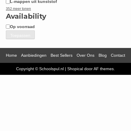
L-mappen uit kunststof
352 meer tonen
Availability
Op voorraad
Beschikbaarheid
Toepassen
Home
Aanbiedingen
Best Sellers
Over Ons
Blog
Contact
Copyright © Schoolspul.nl
|
Shopical
door AF themes.