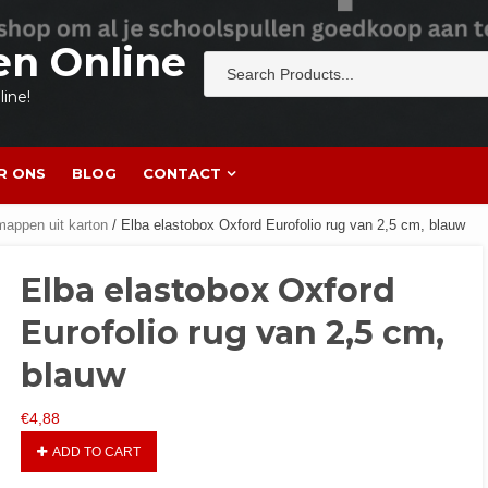
en Online
ine!
R ONS
BLOG
CONTACT
mappen uit karton
/ Elba elastobox Oxford Eurofolio rug van 2,5 cm, blauw
Elba elastobox Oxford
Eurofolio rug van 2,5 cm,
blauw
€
4,88
ADD TO CART