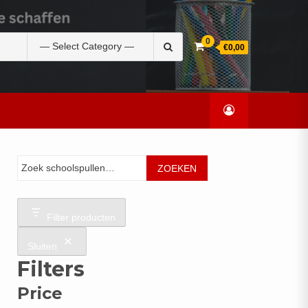
Zoek
0
€0,00
naar:
Zoeken
ZOEKEN
Filter producten
Sluiten
Filters
Price