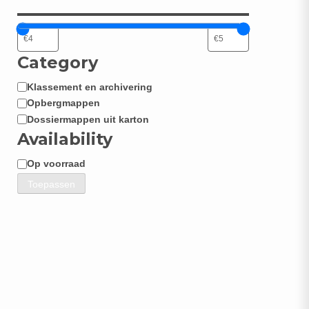
Category
Klassement en archivering
Categorie
Opbergmappen
Dossiermappen uit karton
Availability
Op voorraad
Beschikbaarheid
Toepassen