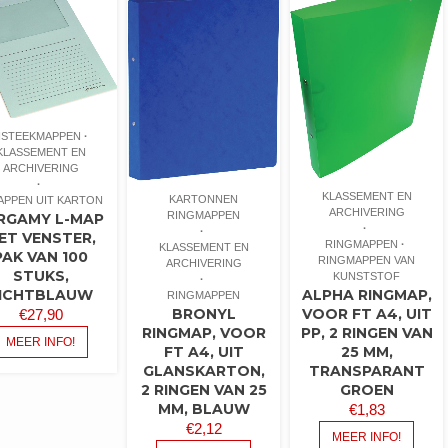
NSTEEKMAPPEN
KLASSEMENT EN
ARCHIVERING
KLASSEMENT EN
KARTONNEN
APPEN UIT KARTON
ARCHIVERING
RINGMAPPEN
RGAMY L-MAP
ET VENSTER,
RINGMAPPEN
KLASSEMENT EN
PAK VAN 100
RINGMAPPEN VAN
ARCHIVERING
STUKS,
KUNSTSTOF
ALPHA RINGMAP,
ICHTBLAUW
RINGMAPPEN
VOOR FT A4, UIT
BRONYL
€
27,90
PP, 2 RINGEN VAN
RINGMAP, VOOR
MEER INFO!
25 MM,
FT A4, UIT
TRANSPARANT
GLANSKARTON,
GROEN
2 RINGEN VAN 25
MM, BLAUW
€
1,83
€
2,12
MEER INFO!